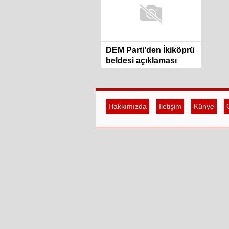
DEM Parti’den İkiköprü
beldesi açıklaması
Hakkımızda
İletişim
Künye
G