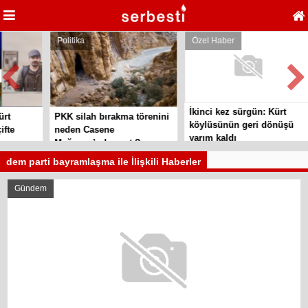
Politika
Özel Haber
İkinci kez sürgün: Kürt
PKK silah bırakma törenini
köylüsünün geri dönüşü
e
neden Casene
yarım kaldı
Mağarası’nda yaptı?
dem parti bayramlaşma ile İlişkili Haberler
Gündem