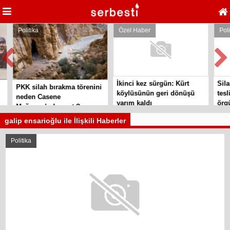
Politika
Özel Haber
Polit
İkinci kez sürgün: Kürt
Silah
PKK silah bırakma törenini
köylüsünün geri dönüşü
tesli
neden Casene
yarım kaldı
örgüt
Mağarası’nda yaptı?
galip ensarioğlu ile İlişkili Haberler
Politika