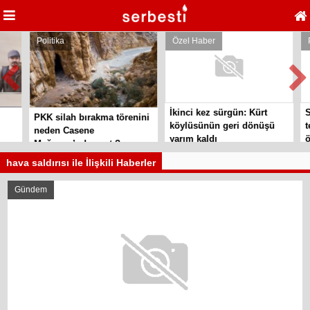
Politika
Özel Haber
Pol
İkinci kez sürgün: Kürt
Sil
PKK silah bırakma törenini
köylüsünün geri dönüşü
tes
neden Casene
yarım kaldı
örg
Mağarası’nda yaptı?
hava saldırısı ile İlişkili Haberler
Gündem