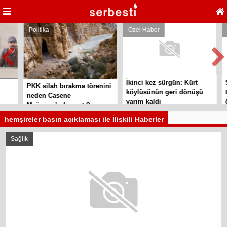
Politika
Özel Haber
P
İkinci kez sürgün: Kürt
Si
PKK silah bırakma törenini
köylüsünün geri dönüşü
te
neden Casene
yarım kaldı
ör
Mağarası’nda yaptı?
hemşireler basın açıklaması ile İlişkili Haberler
Sağlık