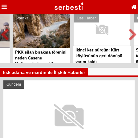
Politika
Özel Haber
Pol
İkinci kez sürgün: Kürt
Sil
PKK silah bırakma törenini
köylüsünün geri dönüşü
tes
neden Casene
yarım kaldı
örg
Mağarası’nda yaptı?
hsk adana ve mardin ile İlişkili Haberler
Gündem