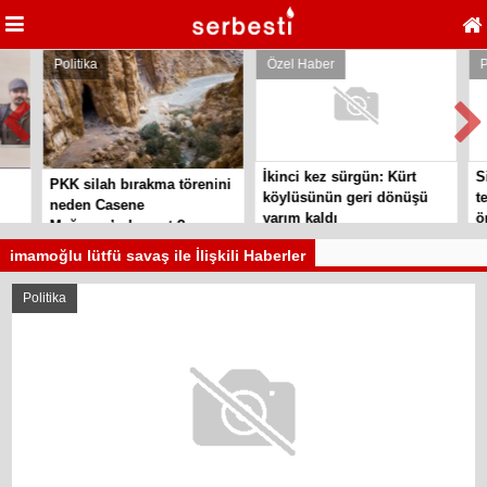
Politika
Özel Haber
Pol
İkinci kez sürgün: Kürt
Sil
PKK silah bırakma törenini
köylüsünün geri dönüşü
tes
neden Casene
yarım kaldı
örg
Mağarası’nda yaptı?
imamoğlu lütfü savaş ile İlişkili Haberler
Politika