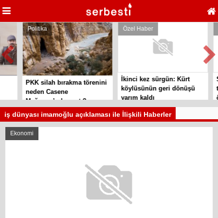
Politika
Özel Haber
Po
İkinci kez sürgün: Kürt
Si
PKK silah bırakma törenini
köylüsünün geri dönüşü
te
neden Casene
yarım kaldı
ör
Mağarası’nda yaptı?
iş dünyası imamoğlu açıklaması ile İlişkili Haberler
Ekonomi