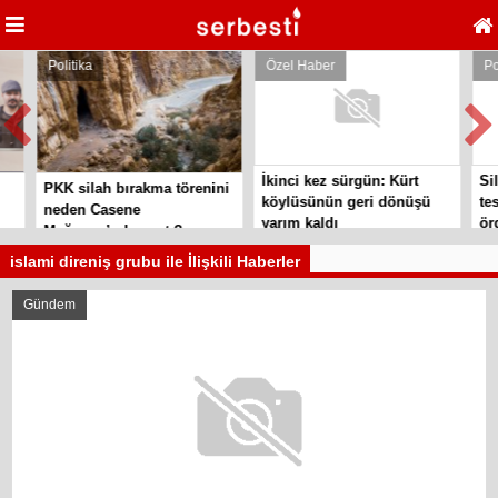
Politika
Özel Haber
Poli
İkinci kez sürgün: Kürt
Sila
PKK silah bırakma törenini
köylüsünün geri dönüşü
tesl
neden Casene
yarım kaldı
örgü
Mağarası’nda yaptı?
islami direniş grubu ile İlişkili Haberler
Gündem