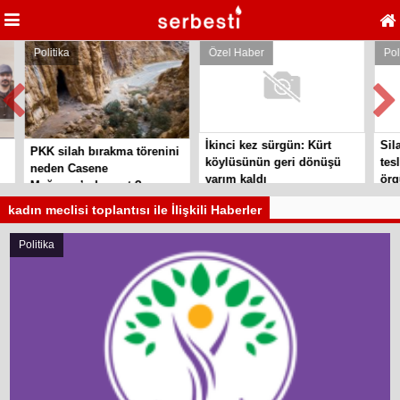
Politika
Özel Haber
Politik
İkinci kez sürgün: Kürt
Silahl
PKK silah bırakma törenini
köylüsünün geri dönüşü
teslim
neden Casene
yarım kaldı
örgütl
Mağarası’nda yaptı?
kadın meclisi toplantısı ile İlişkili Haberler
Politika