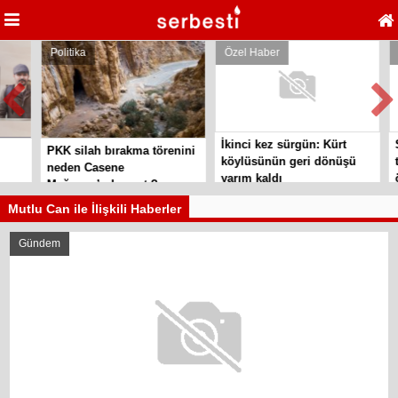
Politika
Özel Haber
Po
İkinci kez sürgün: Kürt
Si
PKK silah bırakma törenini
köylüsünün geri dönüşü
te
neden Casene
yarım kaldı
ör
Mağarası’nda yaptı?
Mutlu Can ile İlişkili Haberler
Gündem