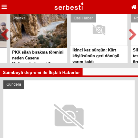
Politika
Özel Haber
Poli
İkinci kez sürgün: Kürt
Sila
PKK silah bırakma törenini
köylüsünün geri dönüşü
tesl
neden Casene
yarım kaldı
örgü
Mağarası’nda yaptı?
Saimbeyli depremi ile İlişkili Haberler
Gündem