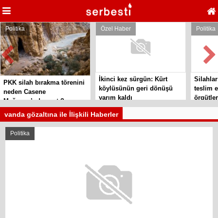
Politika
Özel Haber
Politika
İkinci kez sürgün: Kürt
Silahlar
PKK silah bırakma törenini
köylüsünün geri dönüşü
teslim e
neden Casene
yarım kaldı
örgütler
Mağarası’nda yaptı?
vanda gözaltına ile İlişkili Haberler
Politika