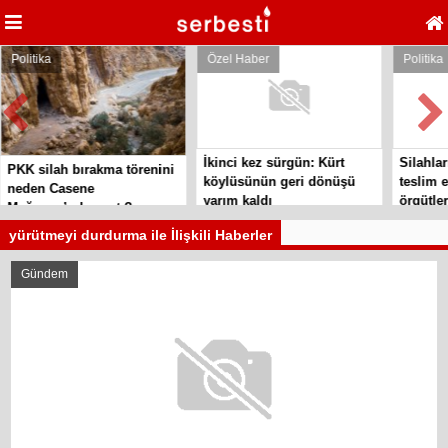
Politika
Özel Haber
Politika
İkinci kez sürgün: Kürt
Silahlar
PKK silah bırakma törenini
köylüsünün geri dönüşü
teslim e
neden Casene
yarım kaldı
örgütler
Mağarası’nda yaptı?
yürütmeyi durdurma ile İlişkili Haberler
Gündem