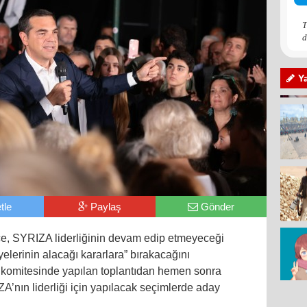
T
d
Y
tle
Paylaş
Gönder
ce, SYRIZA liderliğinin devam edip etmeyeceği
elerinin alacağı kararlara” bırakacağını
 komitesinde yapılan toplantıdan hemen sonra
A’nın liderliği için yapılacak seçimlerde aday