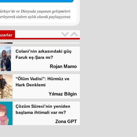
Zona GPT
ürkiye'de ve Dünyada yaşanan gelişmeleri
erleyerek sizlere aylık olarak paylaşıyoruz
Kadına şiddet “Devlet” eliyle
meşrulaştırılıyor
Atilla Yüceak
azarlar
Colani’nin arkasındaki güç
Faruk eş-Şara mı?
Rojan Mamo
“Ölüm Vadisi”: Hürmüz ve
Hark Denklemi
Yılmaz Bilgin
Çözüm Süreci’nin yeniden
başlama ihtimali var mı?
Zona GPT
Kadına şiddet “Devlet” eliyle
meşrulaştırılıyor