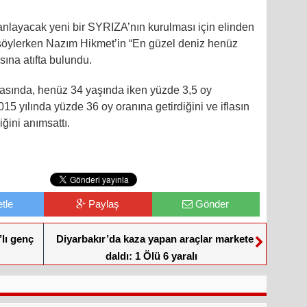
 anlayacak yeni bir SYRIZA’nın kurulması için elinden
 söylerken Nazım Hikmet’in “En güzel deniz henüz
sına atıfta bulundu.
şmasında, henüz 34 yaşında iken yüzde 3,5 oy
15 yılında yüzde 36 oy oranına getirdiğini ve iflasın
ğini anımsattı.
tle
Paylaş
Gönder
’lı genç
Diyarbakır’da kaza yapan araçlar markete
daldı: 1 Ölü 6 yaralı