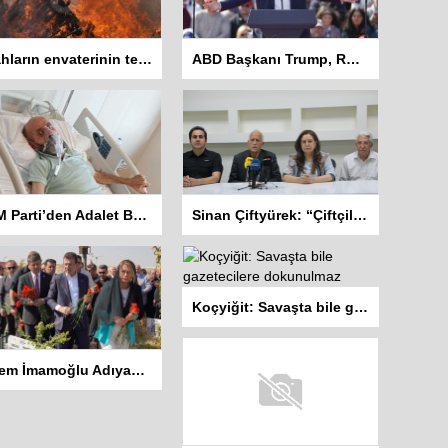
Silahların envaterinin teslim edildiği sivil toplum örgütleri rapor hazırlayacak
ABD Başkanı Trump, Rosie O’Donnell’i vatandaşlıktan çıkarmakla tehdit etti
DEM Parti’den Adalet Bakanlığına Başvuru: “Abdulkadir Kuday tahliye edilsin”
Sinan Çiftyürek: “Çiftçiler Hükümet İstifa Sloganları ile Sokakta”
Koçyiğit: Savaşta bile gazetecilere dokunulmaz
Ekrem İmamoğlu Adıyaman’da: İlk ziyareti Deprem Şehitliğine