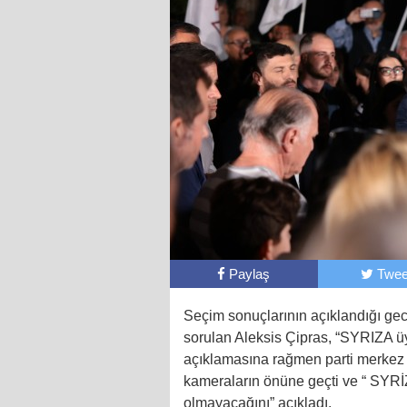
Paylaş
Twee
Seçim sonuçlarının açıklandığı ge
sorulan Aleksis Çipras, “SYRIZA üy
açıklamasına rağmen parti merkez
kameraların önüne geçti ve “ SYRİZ
olmayacağını” açıkladı.