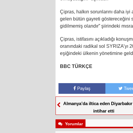
Çipras, halkın sorunlarını daha iyi
gelen bütün gayreti göstereceğini
gidilmemiş olandır” şiirindeki mısra
Çipras, istifasını açıkladığı konu
oranındaki radikal sol SYRIZA’yı 20
eşiğindeki ülkenin yönetimine geldi
BBC TÜRKÇE
Paylaş
Twee
Almanya’da iltica eden Diyarbakır
intihar etti
Yorumlar