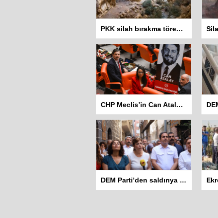
PKK silah bırakma törenini neden Casene Mağarası’nda yaptı?
CHP Meclis’in Can Atalay için 10 Eylül’de yeniden toplanmasını istedi
DEM Parti’den saldırıya uğrayan Hewş Kafe’ye ziyaret