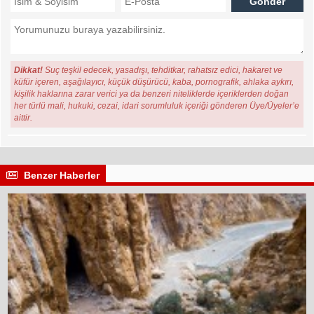
Dikkat!
Suç teşkil edecek, yasadışı, tehditkar, rahatsız edici, hakaret ve
küfür içeren, aşağılayıcı, küçük düşürücü, kaba, pornografik, ahlaka aykırı,
kişilik haklarına zarar verici ya da benzeri niteliklerde içeriklerden doğan
her türlü mali, hukuki, cezai, idari sorumluluk içeriği gönderen Üye/Üyeler’e
aittir.
Benzer Haberler