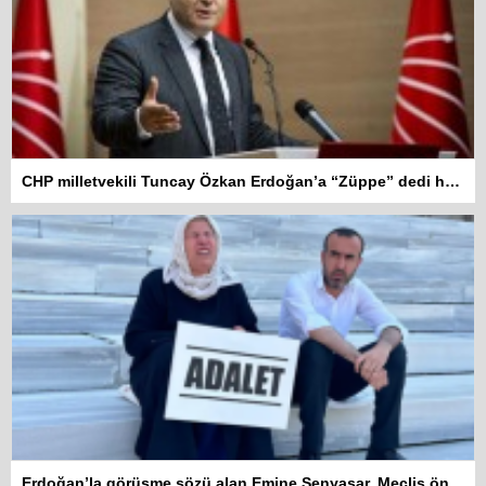
CHP milletvekili Tuncay Özkan Erdoğan’a “Züppe” dedi hakkında soruşturma açıldı
Kadına şiddet “Devlet” eliyle
Erdoğan’la görüşme sözü alan Emine Şenyaşar, Meclis önündeki eylemine ara verdi
meşrulaştırılıyor