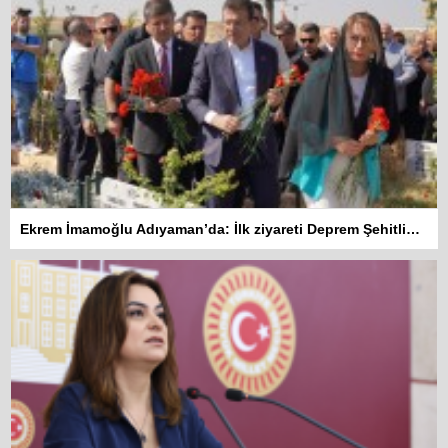
Ekrem İmamoğlu Adıyaman’da: İlk ziyareti Deprem Şehitliğine