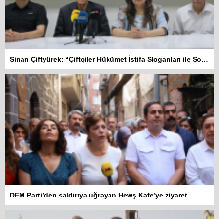
Sinan Çiftyürek: “Çiftçiler Hükümet İstifa Sloganları ile Sokakta”
DEM Parti’den saldırıya uğrayan Hewş Kafe’ye ziyaret