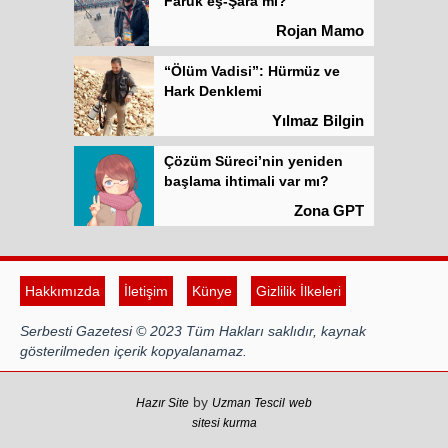
Faruk eş-Şara mı?
Rojan Mamo
“Ölüm Vadisi”: Hürmüz ve
Hark Denklemi
Yılmaz Bilgin
Çözüm Süreci’nin yeniden
başlama ihtimali var mı?
Zona GPT
Kadına şiddet “Devlet” eliyle
meşrulaştırılıyor
Hakkımızda
İletişim
Künye
Gizlilik İlkeleri
Atilla Yüceak
Serbesti Gazetesi © 2023 Tüm Hakları saklıdır, kaynak
Colani’nin arkasındaki güç
gösterilmeden içerik kopyalanamaz.
Faruk eş-Şara mı?
Rojan Mamo
by
Hazır Site
Uzman Tescil
web
sitesi kurma
“Ölüm Vadisi”: Hürmüz ve