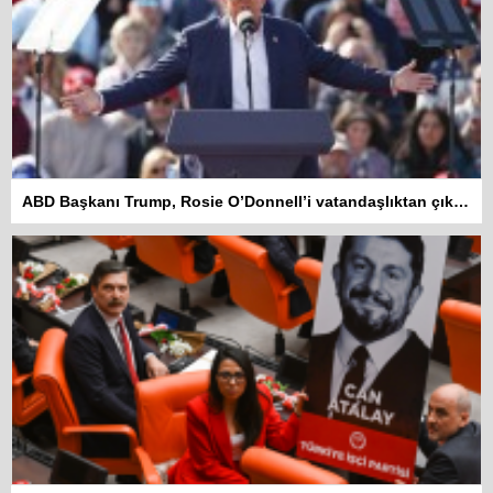
ABD Başkanı Trump, Rosie O’Donnell’i vatandaşlıktan çıkarmakla tehdit etti