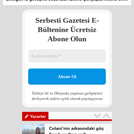
Atilla Yüceak
Serbesti Gazetesi E-
Colani’nin arkasındaki güç
Faruk eş-Şara mı?
Bültenine Ücretsiz
Rojan Mamo
Abone Olun
“Ölüm Vadisi”: Hürmüz ve
Hark Denklemi
Yılmaz Bilgin
Çözüm Süreci’nin yeniden
başlama ihtimali var mı?
Zona GPT
Türkiye'de ve Dünyada yaşanan gelişmeleri
derleyerek sizlere aylık olarak paylaşıyoruz
Kadına şiddet “Devlet” eliyle
meşrulaştırılıyor
Atilla Yüceak
Yazarlar
Colani’nin arkasındaki güç