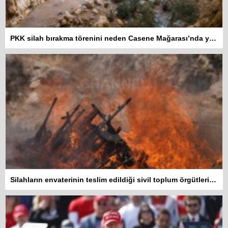
PKK silah bırakma törenini neden Casene Mağarası’nda yaptı?
Silahların envaterinin teslim edildiği sivil toplum örgütleri rapor hazırlayacak