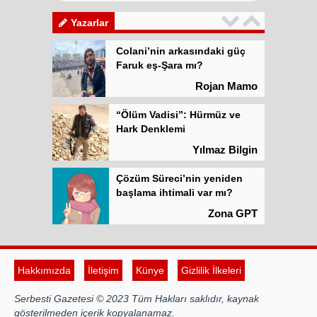
meşrulaştırılıyor
Atilla Yüceak
Yazarlar
Colani’nin arkasındaki güç
Faruk eş-Şara mı?
Rojan Mamo
“Ölüm Vadisi”: Hürmüz ve
Hark Denklemi
Yılmaz Bilgin
Çözüm Süreci’nin yeniden
başlama ihtimali var mı?
Zona GPT
Kadına şiddet “Devlet” eliyle
meşrulaştırılıyor
Hakkımızda
İletişim
Künye
Gizlilik İlkeleri
Atilla Yüceak
Serbesti Gazetesi © 2023 Tüm Hakları saklıdır, kaynak
Colani’nin arkasındaki güç
gösterilmeden içerik kopyalanamaz.