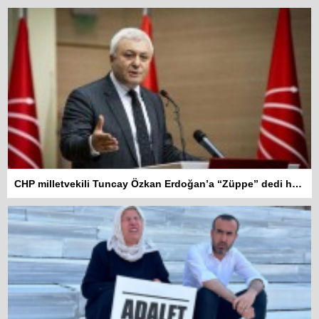
CHP milletvekili Tuncay Özkan Erdoğan’a “Züppe” dedi hakkında soruşturma açıldı