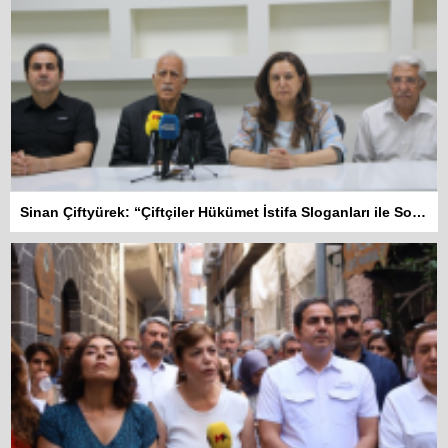
Sinan Çiftyürek: “Çiftçiler Hükümet İstifa Sloganları ile Sokakta”