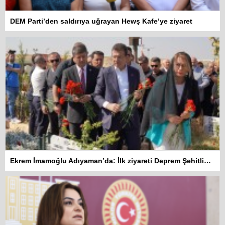
DEM Parti’den saldırıya uğrayan Hewş Kafe’ye ziyaret
Ekrem İmamoğlu Adıyaman’da: İlk ziyareti Deprem Şehitliğine