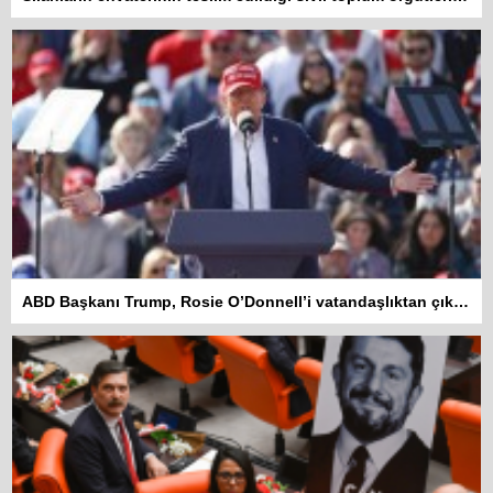
ABD Başkanı Trump, Rosie O’Donnell’i vatandaşlıktan çıkarmakla tehdit etti