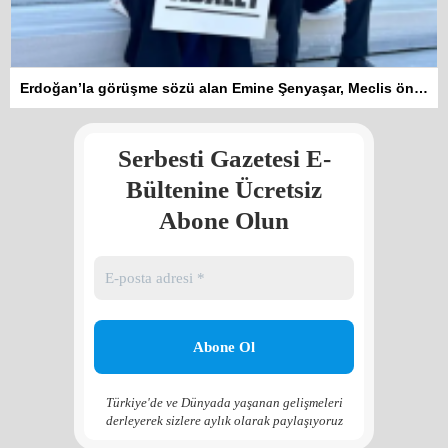
Kadına şiddet “Devlet” eliyle
Erdoğan’la görüşme sözü alan Emine Şenyaşar, Meclis önündeki eylemine ara verdi
meşrulaştırılıyor
Atilla Yüceak
Serbesti Gazetesi E-
Colani’nin arkasındaki güç
Faruk eş-Şara mı?
Bültenine Ücretsiz
Rojan Mamo
Abone Olun
“Ölüm Vadisi”: Hürmüz ve
Hark Denklemi
Yılmaz Bilgin
Çözüm Süreci’nin yeniden
başlama ihtimali var mı?
Zona GPT
Türkiye'de ve Dünyada yaşanan gelişmeleri
derleyerek sizlere aylık olarak paylaşıyoruz
Kadına şiddet “Devlet” eliyle