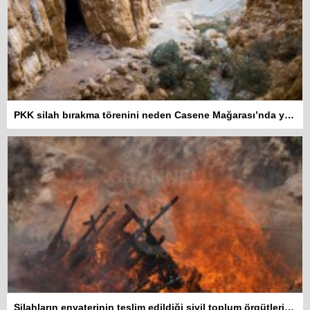
PKK silah bırakma törenini neden Casene Mağarası’nda yaptı?
Silahların envaterinin teslim edildiği sivil toplum örgütleri rapor hazırlayacak