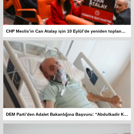
CHP Meclis’in Can Atalay için 10 Eylül’de yeniden toplanmasını istedi
DEM Parti’den Adalet Bakanlığına Başvuru: “Abdulkadir Kuday tahliye edilsin”