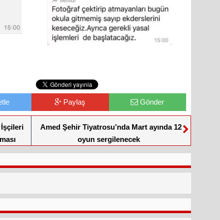
tle
Paylaş
Gönder
şçileri
Amed Şehir Tiyatrosu’nda Mart ayında 12
aması
oyun sergilenecek