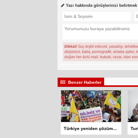
Yazı hakkında görüşlerinizi belirtmek
Dikkat!
Suç teşkil edecek, yasadışı, tehditkar
düşürücü, kaba, pornografik, ahlaka aykırı, ki
doğan her türlü mali, hukuki, cezai, idari so
Benzer Haberler
Türkiye yeniden çözüm sürecini konuşuyor: “Sürecin samimiyet testi ana dil hakkıdır”