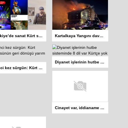
Türkiye’de sanat Kürt sanatçılar için bir çifte engel
Kartalkaya Yangını davasında dört sanığa ev hapsi kararı
Diyanet işlerinin hutbe sisteminde 8 dil var Kürtçe yok
İkinci kez sürgün: Kürt köylüsünün geri dönüşü yarım kaldı
Cinayet var, iddianame yok: Tek şüpheli serbest