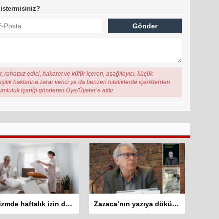
 istermisiniz?
, rahatsız edici, hakaret ve küfür içeren, aşağılayıcı, küçük
şilik haklarına zarar verici ya da benzeri niteliklerde içeriklerden
rumluluk içeriği gönderen Üye/Üyeler’e aittir.
Turizmde haftalık izin düzenlemesi tartışma yarattı: İşçiler 10 gün çalışmadan izin kullanamayacak
Zazaca’nın yazıya dökülen sesi: Mehemed Malmîsanij