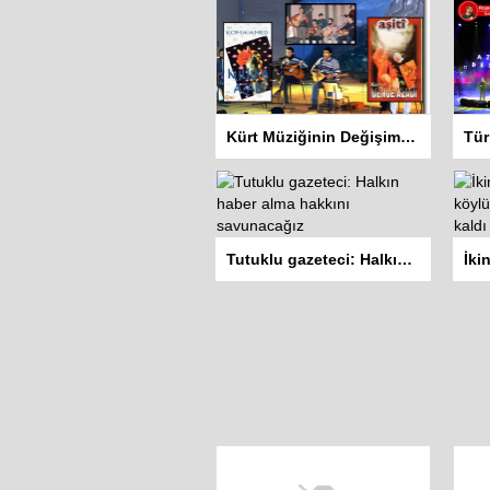
Kürt Müziğinin Değişim Hikayesi: Koma Dengê Azadî ve Koma Amed
Tutuklu gazeteci: Halkın haber alma hakkını savunacağız