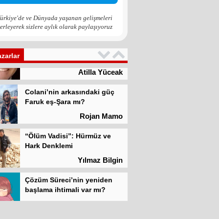
Zona GPT
ürkiye'de ve Dünyada yaşanan gelişmeleri
erleyerek sizlere aylık olarak paylaşıyoruz
Kadına şiddet “Devlet” eliyle
meşrulaştırılıyor
Atilla Yüceak
azarlar
Colani’nin arkasındaki güç
Faruk eş-Şara mı?
Rojan Mamo
“Ölüm Vadisi”: Hürmüz ve
Hark Denklemi
Yılmaz Bilgin
Çözüm Süreci’nin yeniden
başlama ihtimali var mı?
Zona GPT
Kadına şiddet “Devlet” eliyle
meşrulaştırılıyor