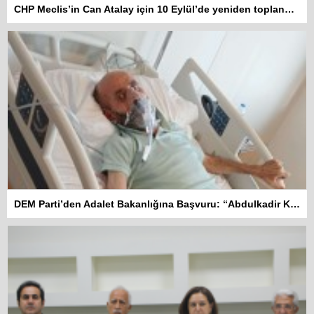
CHP Meclis’in Can Atalay için 10 Eylül’de yeniden toplanmasını istedi
DEM Parti’den Adalet Bakanlığına Başvuru: “Abdulkadir Kuday tahliye edilsin”