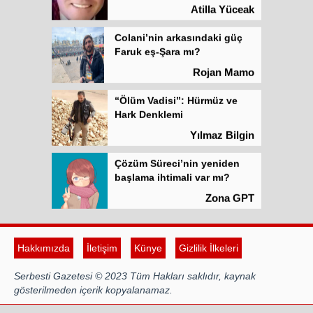
Faruk eş-Şara mı?
Rojan Mamo
“Ölüm Vadisi”: Hürmüz ve
Hark Denklemi
Yılmaz Bilgin
Çözüm Süreci’nin yeniden
başlama ihtimali var mı?
Zona GPT
Kadına şiddet “Devlet” eliyle
meşrulaştırılıyor
Hakkımızda
İletişim
Künye
Gizlilik İlkeleri
Atilla Yüceak
Serbesti Gazetesi © 2023 Tüm Hakları saklıdır, kaynak
Colani’nin arkasındaki güç
gösterilmeden içerik kopyalanamaz.
Faruk eş-Şara mı?
Rojan Mamo
by
Hazır Site
Uzman Tescil
web
sitesi kurma
“Ölüm Vadisi”: Hürmüz ve