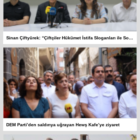
Sinan Çiftyürek: “Çiftçiler Hükümet İstifa Sloganları ile Sokakta”
DEM Parti’den saldırıya uğrayan Hewş Kafe’ye ziyaret