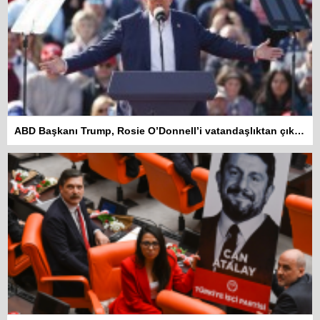
ABD Başkanı Trump, Rosie O’Donnell’i vatandaşlıktan çıkarmakla tehdit etti