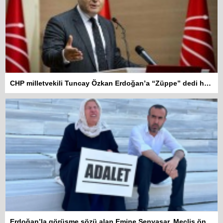
CHP milletvekili Tuncay Özkan Erdoğan’a “Züppe” dedi hakkında soruşturma açıldı
Kadına şiddet “Devlet” eliyle
Erdoğan’la görüşme sözü alan Emine Şenyaşar, Meclis önündeki eylemine ara verdi
meşrulaştırılıyor