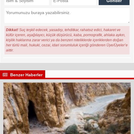
Dikkat!
Suç teşkil edecek, yasadışı, tehditkar, rahatsız edici, hakaret ve
küfür içeren, aşağılayıcı, küçük düşürücü, kaba, pornografik, ahlaka aykırı,
kişilik haklarına zarar verici ya da benzeri niteliklerde içeriklerden doğan
her türlü mali, hukuki, cezai, idari sorumluluk içeriği gönderen Üye/Üyeler’e
aittir.
Benzer Haberler