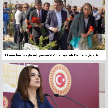
Ekrem İmamoğlu Adıyaman’da: İlk ziyareti Deprem Şehitliğine