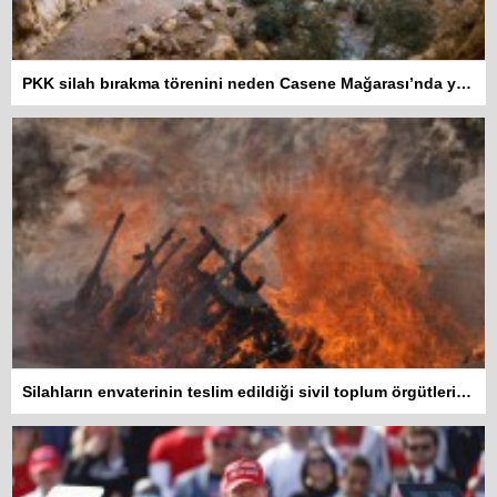
PKK silah bırakma törenini neden Casene Mağarası’nda yaptı?
Silahların envaterinin teslim edildiği sivil toplum örgütleri rapor hazırlayacak