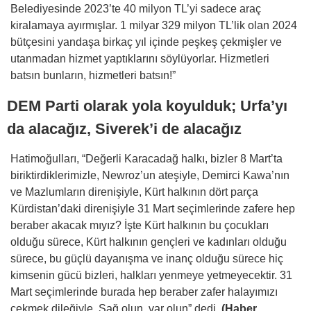
Belediyesinde 2023’te 40 milyon TL’yi sadece araç
kiralamaya ayırmışlar. 1 milyar 329 milyon TL’lik olan 2024
bütçesini yandaşa birkaç yıl içinde peşkeş çekmişler ve
utanmadan hizmet yaptıklarını söylüyorlar. Hizmetleri
batsın bunların, hizmetleri batsın!”
DEM Parti olarak yola koyulduk; Urfa’yı
da alacağız, Siverek’i de alacağız
Hatimoğulları, “Değerli Karacadağ halkı, bizler 8 Mart’ta
biriktirdiklerimizle, Newroz’un ateşiyle, Demirci Kawa’nın
ve Mazlumların direnişiyle, Kürt halkının dört parça
Kürdistan’daki direnişiyle 31 Mart seçimlerinde zafere hep
beraber akacak mıyız? İşte Kürt halkının bu çocukları
olduğu sürece, Kürt halkının gençleri ve kadınları olduğu
sürece, bu güçlü dayanışma ve inanç olduğu sürece hiç
kimsenin gücü bizleri, halkları yenmeye yetmeyecektir. 31
Mart seçimlerinde burada hep beraber zafer halayımızı
çekmek dileğiyle. Sağ olun, var olun” dedi.
(Haber