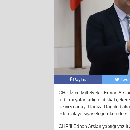
Paylaş
Twee
CHP İzmir Milletvekili Ednan Arslan
birbirini yalanladığını dikkat çek
takiyeci adayı Hamza Dağ ile bakan 
eden takiye siyaseti gereken dersi 
CHP’li Ednan Arslan yaptığı yazılı a