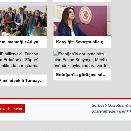
Ekrem İmamoğlu Adıyaman’da: İlk ziyareti Deprem Şehitliğine
Koçyiğit: Savaşta bile gazetecilere dokunulmaz
Erdoğan’la görüşme sözü alan Emine Şenyaşar, Meclis önündeki eylemine ara verdi
CHP milletvekili Tuncay Özkan Erdoğan’a “Züppe” dedi hakkında soruşturma açıldı
Serbesti Gazetesi © 
izlilik İlkeleri
gösterilmeden içerik