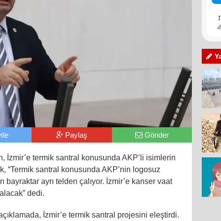
T
d
Y
tle
Paylaş
Gönder
, İzmir’e termik santral konusunda AKP’li isimlerin
erek, “Termik santral konusunda AKP’nin logosuz
bayraktar ayrı telden çalıyor. İzmir’e kanser vaat
alacak” dedi.
çıklamada, İzmir’e termik santral projesini eleştirdi.