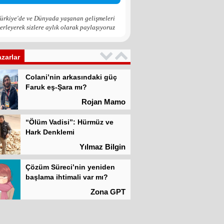
Zona GPT
ürkiye'de ve Dünyada yaşanan gelişmeleri
erleyerek sizlere aylık olarak paylaşıyoruz
Kadına şiddet “Devlet” eliyle
meşrulaştırılıyor
Atilla Yüceak
azarlar
Colani’nin arkasındaki güç
Faruk eş-Şara mı?
Rojan Mamo
“Ölüm Vadisi”: Hürmüz ve
Hark Denklemi
Yılmaz Bilgin
Çözüm Süreci’nin yeniden
başlama ihtimali var mı?
Zona GPT
Kadına şiddet “Devlet” eliyle
meşrulaştırılıyor