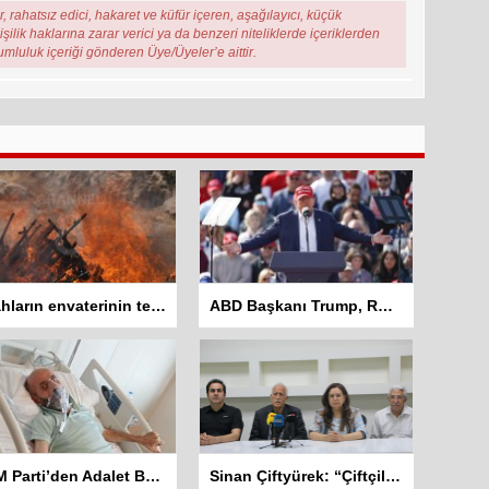
, rahatsız edici, hakaret ve küfür içeren, aşağılayıcı, küçük
şilik haklarına zarar verici ya da benzeri niteliklerde içeriklerden
rumluluk içeriği gönderen Üye/Üyeler’e aittir.
Silahların envaterinin teslim edildiği sivil toplum örgütleri rapor hazırlayacak
ABD Başkanı Trump, Rosie O’Donnell’i vatandaşlıktan çıkarmakla tehdit etti
DEM Parti’den Adalet Bakanlığına Başvuru: “Abdulkadir Kuday tahliye edilsin”
Sinan Çiftyürek: “Çiftçiler Hükümet İstifa Sloganları ile Sokakta”