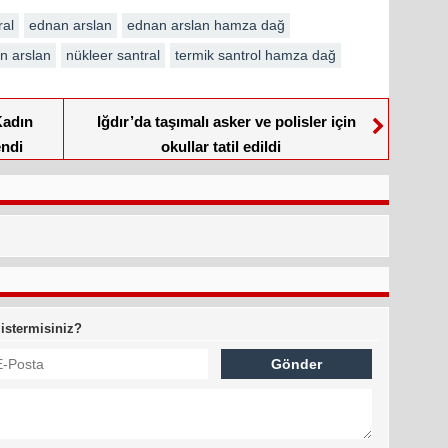
ral
ednan arslan
ednan arslan hamza dağ
n arslan
nükleer santral
termik santrol hamza dağ
Kadın
Iğdır’da taşımalı asker ve polisler için
endi
okullar tatil edildi
 istermisiniz?