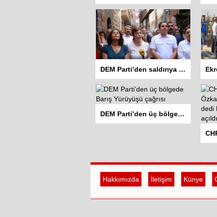
DEM Parti’den saldırıya uğrayan Hewş Kafe’ye ziyaret
DEM Parti’den üç bölgede Barış Yürüyüşü çağrısı
Hakkımızda
İletişim
Künye
G