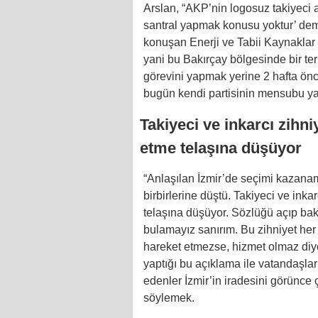
Arslan, “AKP’nin logosuz takiyec
santral yapmak konusu yoktur’ dem
konuşan Enerji ve Tabii Kaynaklar
yani bu Bakırçay bölgesinde bir te
görevini yapmak yerine 2 hafta ön
bugün kendi partisinin mensubu yala
Takiyeci ve inkarcı zihni
etme telaşına düşüyor
“Anlaşılan İzmir’de seçimi kazanam
birbirlerine düştü. Takiyeci ve inka
telaşına düşüyor. Sözlüğü açıp bak
bulamayız sanırım. Bu zihniyet her f
hareket etmezse, hizmet olmaz diy
yaptığı bu açıklama ile vatandaşlar
edenler İzmir’in iradesini görünce ç
söylemek.