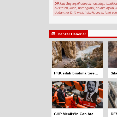
Dikkat!
Suç teşkil edecek, yasadışı, tehditkar
düşürücü, kaba, pornografik, ahlaka aykırı, ki
doğan her türlü mali, hukuki, cezai, idari so
Benzer Haberler
PKK silah bırakma törenini neden Casene Mağarası’nda yaptı?
CHP Meclis’in Can Atalay için 10 Eylül’de yeniden toplanmasını istedi