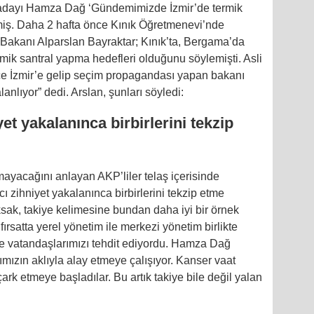
i adayı Hamza Dağ ‘Gündemimizde İzmir’de termik
iş. Daha 2 hafta önce Kınık Öğretmenevi’nde
 Bakanı Alparslan Bayraktar; Kınık’ta, Bergama’da
rmik santral yapma hedefleri olduğunu söylemişti. Asli
ce İzmir’e gelip seçim propagandası yapan bakanı
nlıyor” dedi. Arslan, şunları söyledi:
yet yakalanınca birbirlerini tekzip
ayacağını anlayan AKP’liler telaş içerisinde
rcı zihniyet yakalanınca birbirlerini tekzip etme
sak, takiye kelimesine bundan daha iyi bir örnek
ırsatta yerel yönetim ile merkezi yönetim birlikte
e vatandaşlarımızı tehdit ediyordu. Hamza Dağ
ımızın aklıyla alay etmeye çalışıyor. Kanser vaat
ark etmeye başladılar. Bu artık takiye bile değil yalan