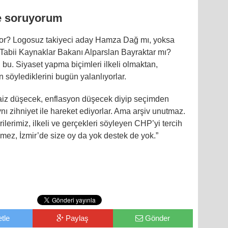
e soruyorum
or? Logosuz takiyeci aday Hamza Dağ mı, yoksa
 Tabii Kaynaklar Bakanı Alparslan Bayraktar mı?
u bu. Siyaset yapma biçimleri ilkeli olmaktan,
 söylediklerini bugün yalanlıyorlar.
aiz düşecek, enflasyon düşecek diyip seçimden
ynı zihniyet ile hareket ediyorlar. Ama arşiv unutmaz.
lerimiz, ilkeli ve gerçekleri söyleyen CHP’yi tercih
emez, İzmir’de size oy da yok destek de yok.”
tle
Paylaş
Gönder