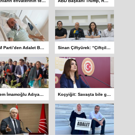
Silahların envaterinin teslim edildiği sivil toplum örgütleri rapor hazırlayacak
ABD Başkanı Trump, Rosie O’Donnell’i vatandaşlıktan çıkarmakla tehdit etti
DEM Parti’den Adalet Bakanlığına Başvuru: “Abdulkadir Kuday tahliye edilsin”
Sinan Çiftyürek: “Çiftçiler Hükümet İstifa Sloganları ile Sokakta”
Ekrem İmamoğlu Adıyaman’da: İlk ziyareti Deprem Şehitliğine
Koçyiğit: Savaşta bile gazetecilere dokunulmaz