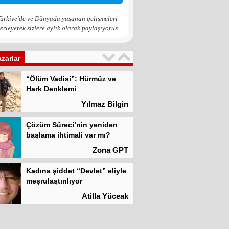
Atilla Yüceak
ürkiye'de ve Dünyada yaşanan gelişmeleri
erleyerek sizlere aylık olarak paylaşıyoruz
Colani’nin arkasındaki güç
Faruk eş-Şara mı?
Rojan Mamo
azarlar
“Ölüm Vadisi”: Hürmüz ve
Hark Denklemi
Yılmaz Bilgin
Çözüm Süreci’nin yeniden
başlama ihtimali var mı?
Zona GPT
Kadına şiddet “Devlet” eliyle
meşrulaştırılıyor
Atilla Yüceak
Colani’nin arkasındaki güç
Faruk eş-Şara mı?