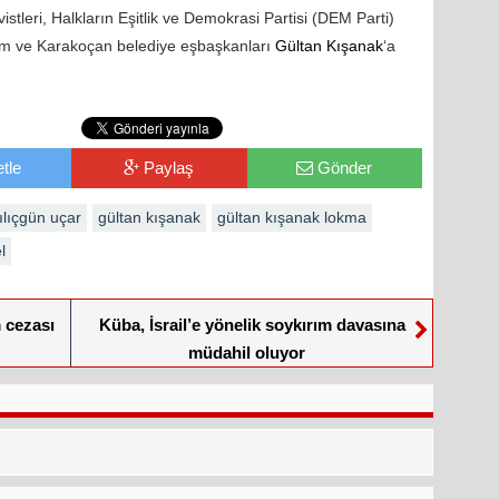
istleri, Halkların Eşitlik ve Demokrasi Partisi (DEM Parti)
rsim ve Karakoçan belediye eşbaşkanları
Gültan Kışanak
‘a
tle
Paylaş
Gönder
ılıçgün uçar
gültan kışanak
gültan kışanak lokma
l
m cezası
Küba, İsrail’e yönelik soykırım davasına
müdahil oluyor