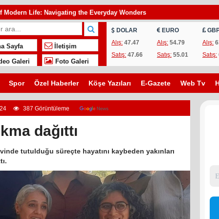
f Modern Life: Navigating the Everyday Wonders
of Human Experience: Exploring General Topics That Shape Our World
DOLAR
EURO
GB
ark Denklemi
Alış:
47.47
Alış:
54.79
Alış:
6
a Sayfa
İletişim
Satış:
47.66
Satış:
55.01
Satış:
deo Galeri
Foto Galeri
Spor
Özel Haberler
Köşe Yazıları
E-Gazete
Web Tv
H
024
387 Görüntüleme
kma dağıttı
vinde tutulduğu süreçte hayatını kaybeden yakınları
tı.