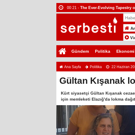
00:21 -
The Ever-Evolving Tapestry o
00:35 -
The Ever-Evolving Tapestry 
03:15 -
“Ölüm Vadisi”: Hürmüz ve H
An
Vi
Gündem
Politika
Ekonomi
Ana Sayfa
Politika
22 Haziran 2
Gültan Kışanak lo
Kürt siyasetçi Gültan Kışanak cezae
için memleketi Elazığ'da lokma dağıt