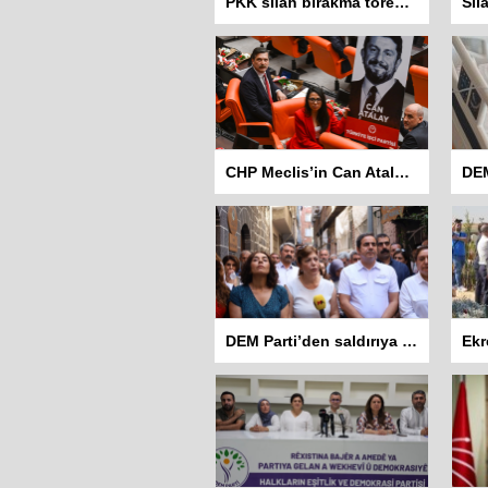
PKK silah bırakma törenini neden Casene Mağarası’nda yaptı?
CHP Meclis’in Can Atalay için 10 Eylül’de yeniden toplanmasını istedi
DEM Parti’den saldırıya uğrayan Hewş Kafe’ye ziyaret