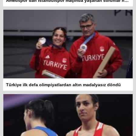
Amedspor’dan İstanbulspor maçında yaşanan sorunlar hakkında açıklama
Türkiye ilk defa olimpiyatlardan altın madalyasız döndü