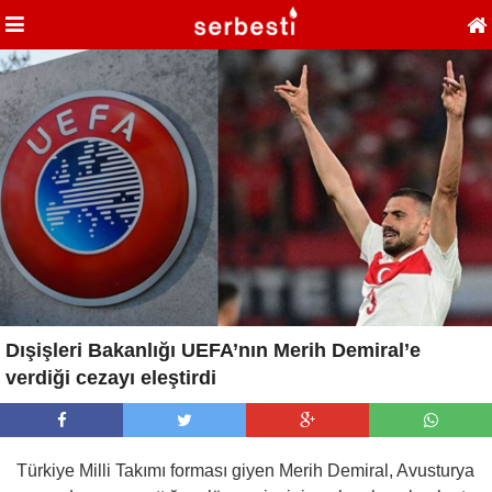
Dışişleri Bakanlığı UEFA’nın Merih Demiral’e
verdiği cezayı eleştirdi
Türkiye Milli Takımı forması giyen Merih Demiral, Avusturya