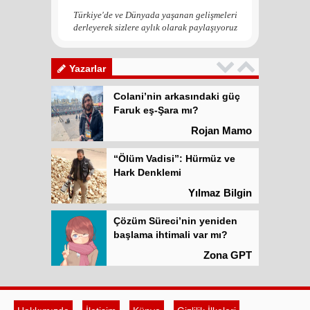
Zona GPT
Türkiye'de ve Dünyada yaşanan gelişmeleri
derleyerek sizlere aylık olarak paylaşıyoruz
Kadına şiddet “Devlet” eliyle
meşrulaştırılıyor
Atilla Yüceak
Yazarlar
Colani’nin arkasındaki güç
Faruk eş-Şara mı?
Rojan Mamo
“Ölüm Vadisi”: Hürmüz ve
Hark Denklemi
Yılmaz Bilgin
Çözüm Süreci’nin yeniden
başlama ihtimali var mı?
Zona GPT
Kadına şiddet “Devlet” eliyle
meşrulaştırılıyor