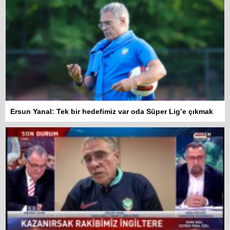
Ersun Yanal: Tek bir hedefimiz var oda Süper Lig’e çıkmak