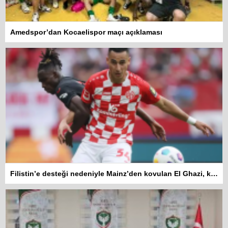
Amedspor’dan Kocaelispor maçı açıklaması
Filistin’e desteği nedeniyle Mainz’den kovulan El Ghazi, kazandığı tazminattan Gazzeli çocuklara bağış yapacak