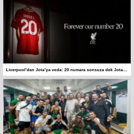
Liverpool’dan Jota’ya veda: 20 numara sonsuza dek Jota’nın