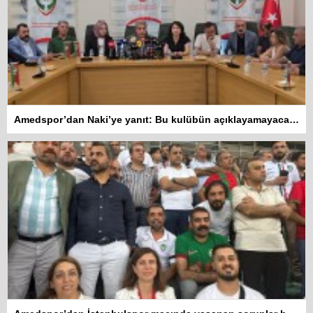
Amedspor’dan Naki’ye yanıt: Bu kulübün açıklayamayacağı hiçbir tasarrufu yoktur