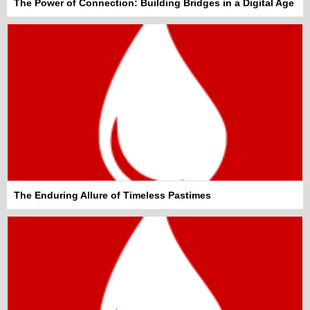
The Power of Connection: Building Bridges in a Digital Age
The Enduring Allure of Timeless Pastimes