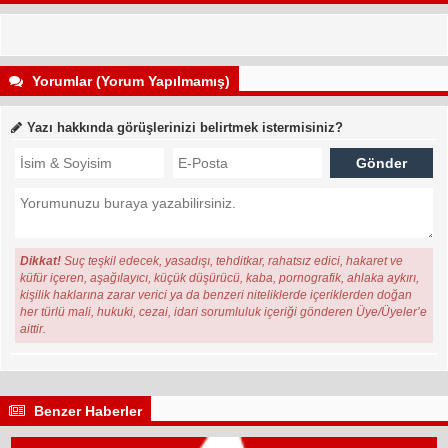
Yorumlar (Yorum Yapılmamış)
Yazı hakkında görüşlerinizi belirtmek istermisiniz?
Dikkat!
Suç teşkil edecek, yasadışı, tehditkar, rahatsız edici, hakaret ve
küfür içeren, aşağılayıcı, küçük düşürücü, kaba, pornografik, ahlaka aykırı,
kişilik haklarına zarar verici ya da benzeri niteliklerde içeriklerden doğan
her türlü mali, hukuki, cezai, idari sorumluluk içeriği gönderen Üye/Üyeler’e
aittir.
Benzer Haberler