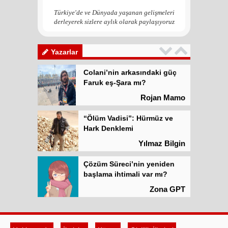
Zona GPT
Türkiye'de ve Dünyada yaşanan gelişmeleri
derleyerek sizlere aylık olarak paylaşıyoruz
Kadına şiddet “Devlet” eliyle
meşrulaştırılıyor
Atilla Yüceak
Yazarlar
Colani’nin arkasındaki güç
Faruk eş-Şara mı?
Rojan Mamo
“Ölüm Vadisi”: Hürmüz ve
Hark Denklemi
Yılmaz Bilgin
Çözüm Süreci’nin yeniden
başlama ihtimali var mı?
Zona GPT
Kadına şiddet “Devlet” eliyle
meşrulaştırılıyor