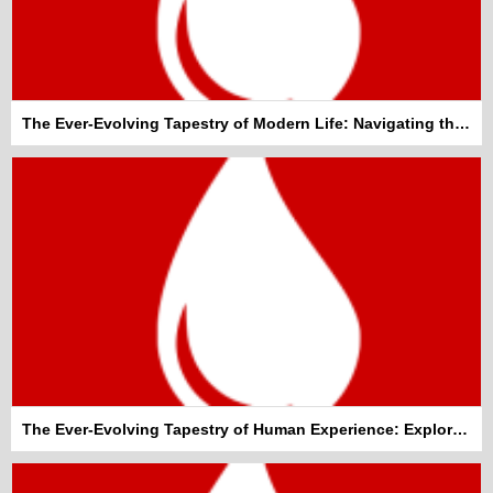
The Ever-Evolving Tapestry of Modern Life: Navigating the Everyday Wonders
The Ever-Evolving Tapestry of Human Experience: Exploring General Topics That Shape Our World