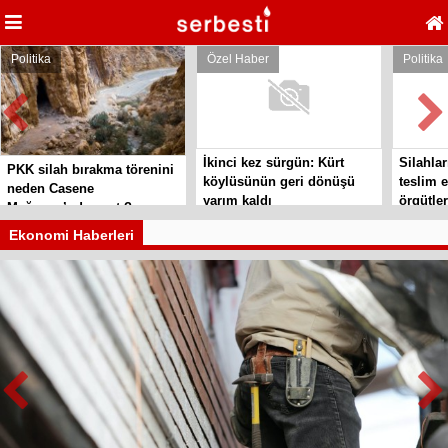
Politika
Özel Haber
Politika
İkinci kez sürgün: Kürt
Silahlar
PKK silah bırakma törenini
köylüsünün geri dönüşü
teslim e
neden Casene
yarım kaldı
örgütler
Mağarası’nda yaptı?
Ekonomi Haberleri