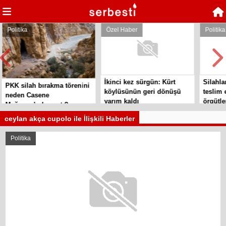
Politika
Özel Haber
Politika
İkinci kez sürgün: Kürt
Silahlar
PKK silah bırakma törenini
köylüsünün geri dönüşü
teslim e
neden Casene
yarım kaldı
örgütler
Mağarası’nda yaptı?
ceylan akça cupolo ile İlişkili Haberler
Politika