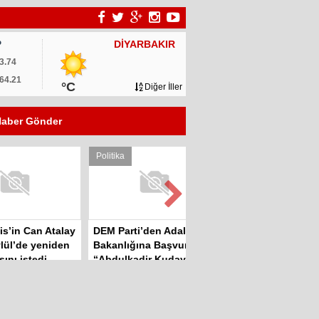
DİYARBAKIR
P
3.74
64.21
°C
Diğer İller
aber Gönder
Politika
Politika
an Atalay
DEM Parti’den Adalet
Sinan Çiftyürek:
 yeniden
Bakanlığına Başvuru:
“Çiftçiler Hükümet İstifa
tedi
“Abdulkadir Kuday
Sloganları ile Sokakta”
tahliye edilsin”