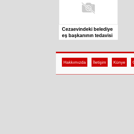
Cezaevindeki belediye
eş başkanının tedavisi
engelleniyor
Hakkımızda
İletişim
Künye
G