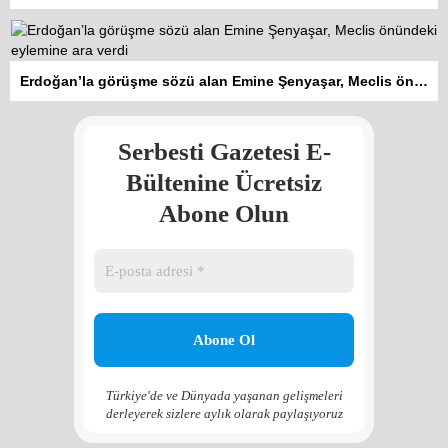
Kadına şiddet “Devlet” eliyle
Erdoğan’la görüşme sözü alan Emine Şenyaşar, Meclis önündeki eylemine ara verdi
meşrulaştırılıyor
Atilla Yüceak
Serbesti Gazetesi E-
Colani’nin arkasındaki güç
Faruk eş-Şara mı?
Bültenine Ücretsiz
Rojan Mamo
Abone Olun
“Ölüm Vadisi”: Hürmüz ve
Hark Denklemi
Yılmaz Bilgin
Çözüm Süreci’nin yeniden
başlama ihtimali var mı?
Zona GPT
Türkiye'de ve Dünyada yaşanan gelişmeleri
derleyerek sizlere aylık olarak paylaşıyoruz
Kadına şiddet “Devlet” eliyle
meşrulaştırılıyor