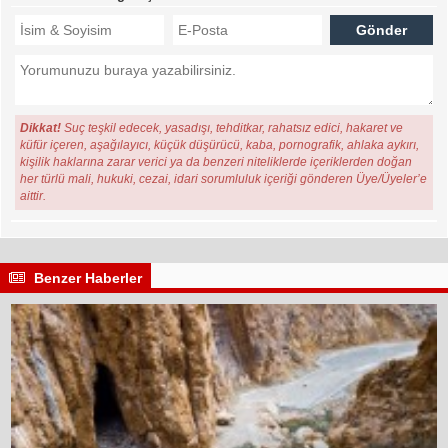
Dikkat!
Suç teşkil edecek, yasadışı, tehditkar, rahatsız edici, hakaret ve
küfür içeren, aşağılayıcı, küçük düşürücü, kaba, pornografik, ahlaka aykırı,
kişilik haklarına zarar verici ya da benzeri niteliklerde içeriklerden doğan
her türlü mali, hukuki, cezai, idari sorumluluk içeriği gönderen Üye/Üyeler’e
aittir.
Benzer Haberler