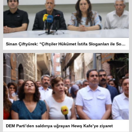
Sinan Çiftyürek: “Çiftçiler Hükümet İstifa Sloganları ile Sokakta”
DEM Parti’den saldırıya uğrayan Hewş Kafe’ye ziyaret