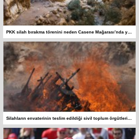
PKK silah bırakma törenini neden Casene Mağarası’nda yaptı?
Silahların envaterinin teslim edildiği sivil toplum örgütleri rapor hazırlayacak