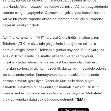
Yargıtay’da cezası onaylandı. İstanbul’da gözaltına alındı ve
tutuklandı. Ablam cezaevinde tedavi edilmiyor. Ağrıları başladığında
sadece bir iğne yapıyorlar. Cezaevinde çok sayıda kanser hastası
var ve bu yönde raporlar olmasına rağmen onlar için bu raporlar
geçersiz sayılıyor” dedi.
Adli Tıp Kurumu’nun (ATK) tarafsızlığını yitirdiğinin altını çizen
Tekdemir, ATK’nin siyasetin gölgesinde kaldığını ve talimatla
hareket ettiğini söyledi. Tekdemir, şunları söyledi: “Bütün yargı da
AKP-MHP’nin elinde. Talimatlar olmadan karar vermiyorlar,
tutsakları tedavi etmiyorlar ve serbest bırakmıyorlar. Katilleri,
hırsızları serbest bırakırken, özgürlük davası için mücadele edenleri
ise cezalandırıyorlar. Kamuoyunun hasta tutsaklar konusunda
hassas olmaları gerekiyor. Öncelikle Kürt halkı daha duyarlı
olmalıdır. Devletten bir beklentileri olmamalı. Söz konusu Kürt
olunca herkes bir oluyor ve bundan taviz vermiyorlar. Muhalefet
artık bu konuları daha çok gündeme getirmeli.”
(MA)