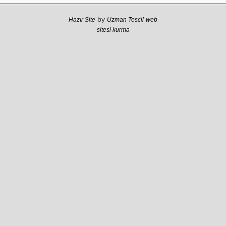
Rojan Mamo
by
Hazır Site
Uzman Tescil
web
sitesi kurma
“Ölüm Vadisi”: Hürmüz ve
Hark Denklemi
Yılmaz Bilgin
Çözüm Süreci’nin yeniden
başlama ihtimali var mı?
Zona GPT