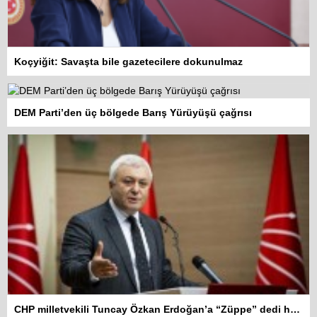
Koçyiğit: Savaşta bile gazetecilere dokunulmaz
DEM Parti’den üç bölgede Barış Yürüyüşü çağrısı
CHP milletvekili Tuncay Özkan Erdoğan’a “Züppe” dedi hakkında soruşturma açıldı