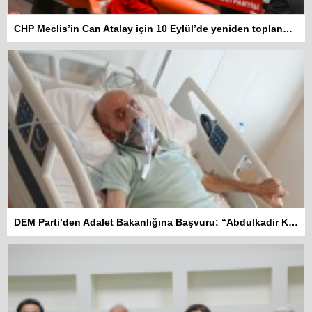
CHP Meclis’in Can Atalay için 10 Eylül’de yeniden toplanmasını istedi
DEM Parti’den Adalet Bakanlığına Başvuru: “Abdulkadir Kuday tahliye edilsin”