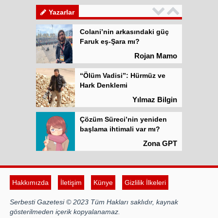
Atilla Yüceak
Yazarlar
Colani’nin arkasındaki güç
Faruk eş-Şara mı?
Rojan Mamo
“Ölüm Vadisi”: Hürmüz ve
Hark Denklemi
Yılmaz Bilgin
Çözüm Süreci’nin yeniden
başlama ihtimali var mı?
Zona GPT
Kadına şiddet “Devlet” eliyle
meşrulaştırılıyor
Hakkımızda
İletişim
Künye
Gizlilik İlkeleri
Atilla Yüceak
Serbesti Gazetesi © 2023 Tüm Hakları saklıdır, kaynak
Colani’nin arkasındaki güç
gösterilmeden içerik kopyalanamaz.
Faruk eş-Şara mı?