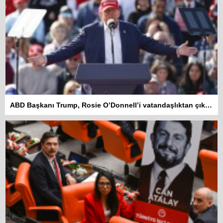
ABD Başkanı Trump, Rosie O’Donnell’i vatandaşlıktan çıkarmakla tehdit etti