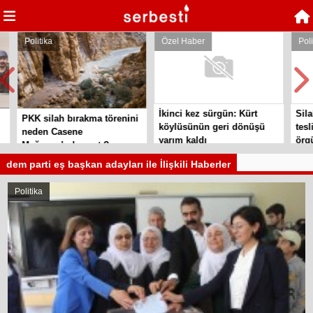
Politika
Özel Haber
Politika
İkinci kez sürgün: Kürt
Silahla
PKK silah bırakma törenini
köylüsünün geri dönüşü
teslim 
neden Casene
yarım kaldı
örgütle
Mağarası’nda yaptı?
dem parti eş başkan adayları ile İlişkili Haberler
Politika