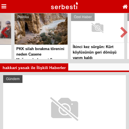
Politika
Özel Haber
P
İkinci kez sürgün: Kürt
Si
PKK silah bırakma törenini
köylüsünün geri dönüşü
te
neden Casene
yarım kaldı
ör
Mağarası’nda yaptı?
hakkari yasak ile İlişkili Haberler
Gündem