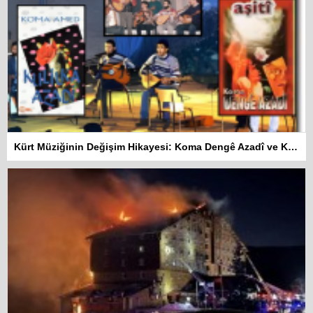
Kürt Müziğinin Değişim Hikayesi: Koma Dengê Azadî ve Koma Amed