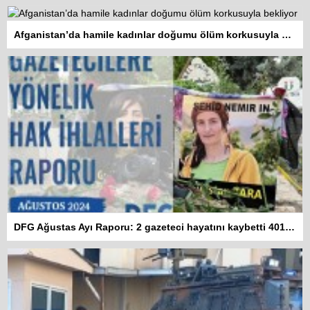
Afganistan’da hamile kadınlar doğumu ölüm korkusuyla bekliyor
DFG Ağustas Ayı Raporu: 2 gazeteci hayatını kaybetti 401 habere erişim engeli getirildi