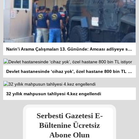
Narin’i Arama Çalışmaları 13. Gününde: Amcası adliyeye sevk edildi
Devlet hastanesinde ‘cihaz yok’, özel hastane 800 bin TL istiyor
Kadına şiddet “Devlet” eliyle
32 yıllık mahpusun tahliyesi 4.kez engellendi
meşrulaştırılıyor
Atilla Yüceak
Serbesti Gazetesi E-
Colani’nin arkasındaki güç
Faruk eş-Şara mı?
Bültenine Ücretsiz
Rojan Mamo
Abone Olun