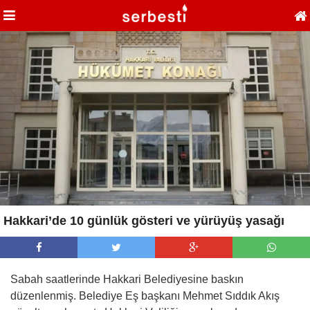
Hakkari’de 10 günlük gösteri ve yürüyüş yasağı
Sabah saatlerinde Hakkari Belediyesine baskın
düzenlenmiş. Belediye Eş başkanı Mehmet Sıddık Akış