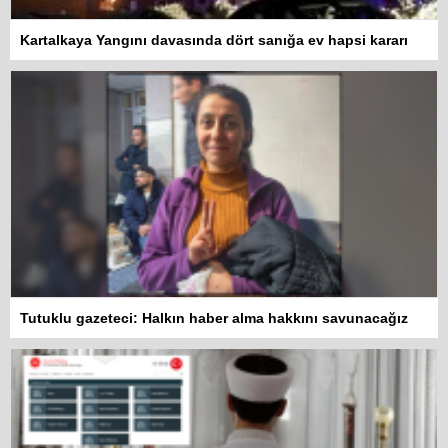
Kartalkaya Yangını davasında dört sanığa ev hapsi kararı
Tutuklu gazeteci: Halkın haber alma hakkını savunacağız