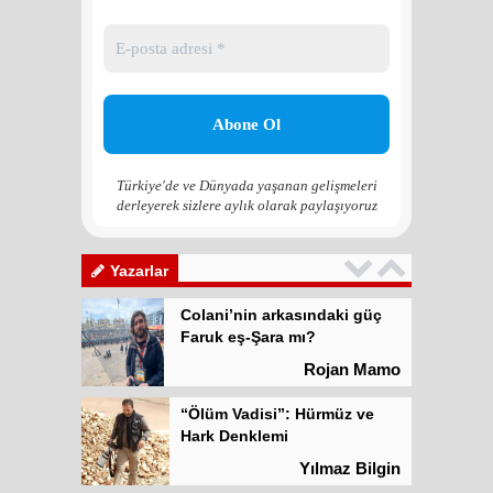
“Ölüm Vadisi”: Hürmüz ve
Hark Denklemi
Yılmaz Bilgin
Çözüm Süreci’nin yeniden
başlama ihtimali var mı?
Zona GPT
Türkiye'de ve Dünyada yaşanan gelişmeleri
derleyerek sizlere aylık olarak paylaşıyoruz
Kadına şiddet “Devlet” eliyle
meşrulaştırılıyor
Atilla Yüceak
Yazarlar
Colani’nin arkasındaki güç
Faruk eş-Şara mı?
Rojan Mamo
“Ölüm Vadisi”: Hürmüz ve
Hark Denklemi
Yılmaz Bilgin