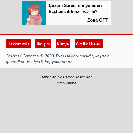
Çözüm Süreci’nin yeniden
başlama ihtimali var mı?
Zona GPT
Kadına şiddet “Devlet” eliyle
meşrulaştırılıyor
Hakkımızda
İletişim
Künye
Gizlilik İlkeleri
Atilla Yüceak
Serbesti Gazetesi © 2023 Tüm Hakları saklıdır, kaynak
Colani’nin arkasındaki güç
gösterilmeden içerik kopyalanamaz.
Faruk eş-Şara mı?
Rojan Mamo
by
Hazır Site
Uzman Tescil
web
sitesi kurma
“Ölüm Vadisi”: Hürmüz ve
Hark Denklemi
Yılmaz Bilgin
Çözüm Süreci’nin yeniden
başlama ihtimali var mı?
Zona GPT