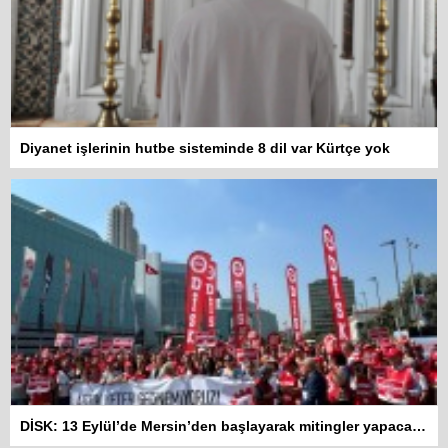
Diyanet işlerinin hutbe sisteminde 8 dil var Kürtçe yok
DİSK: 13 Eylül’de Mersin’den başlayarak mitingler yapacağız