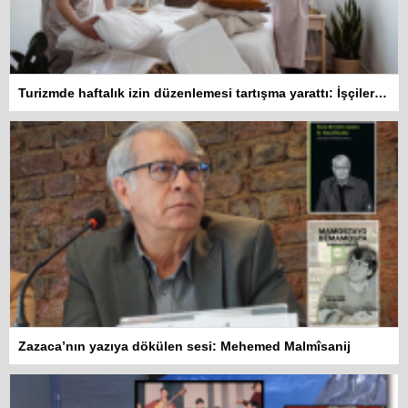
Turizmde haftalık izin düzenlemesi tartışma yarattı: İşçiler 10 gün çalışmadan izin kullanamayacak
Zazaca’nın yazıya dökülen sesi: Mehemed Malmîsanij