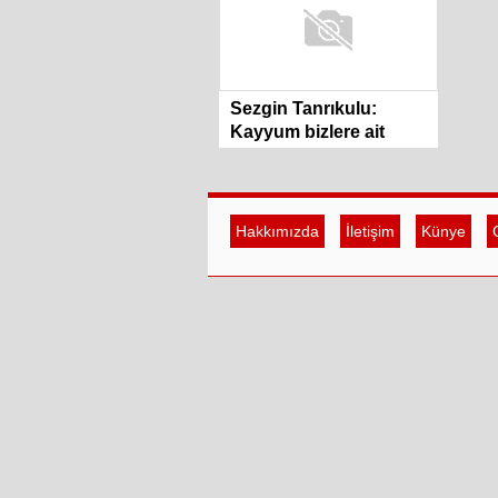
Sezgin Tanrıkulu:
Kayyum bizlere ait
bütün mülkler talan
ediyor
Hakkımızda
İletişim
Künye
G