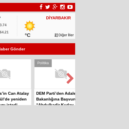
DİYARBAKIR
P
3.74
64.21
°C
Diğer İller
aber Gönder
Politika
Politika
an Atalay
DEM Parti’den Adalet
Sinan Çiftyürek:
 yeniden
Bakanlığına Başvuru:
“Çiftçiler Hükümet İstifa
tedi
“Abdulkadir Kuday
Sloganları ile Sokakta”
tahliye edilsin”