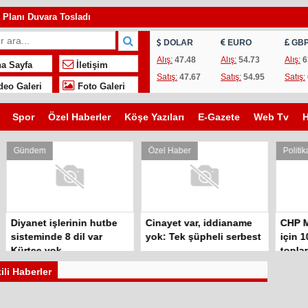
ı Planı Duvara Tosladı
ing Innovation and Personal Growth
DOLAR
EURO
GB
orld of Personal Growth and Well-being
Alış:
47.48
Alış:
54.73
Alış:
6
a Sayfa
İletişim
Satış:
47.67
Satış:
54.95
Satış:
inth: Embracing Change and Staying Informed
deo Galeri
Foto Galeri
yday Exploration
Spor
Özel Haberler
Köşe Yazıları
E-Gazete
Web Tv
H
lding Bridges in a Digital Age
less Pastimes
m
Özel Haber
Politika
f Modern Life: Navigating the Everyday Wonders
of Human Experience: Exploring General Topics That Shape Our World
ark Denklemi
t işlerinin hutbe
Cinayet var, iddianame
CHP Meclis’in 
inde 8 dil var
yok: Tek şüpheli serbest
için 10 Eylül’
 yok
toplanmasını i
kili Haberler