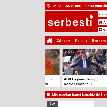
03:20 -
ABD ve İsrail’in Kara Harekât
13:46 -
The Power of Curiosity: Fuel
05:07 -
Exploring the Multifaceted W
An
22:55 -
Navigating the Modern Labyr
Vi
11:30 -
The Unexpected Joys of Ever
Gündem
Politika
Ekonomi
11:47 -
The Power of Connection: Bui
22:12 -
The Enduring Allure of Time
Politika
Politika
Günde
00:21 -
The Ever-Evolving Tapestry o
00:35 -
The Ever-Evolving Tapestry 
03:15 -
“Ölüm Vadisi”: Hürmüz ve H
Diyane
Silahların envaterinin
ABD Başkanı Trump,
sistem
teslim edildiği sivil
Rosie O’Donnell’i
Kürtçe
toplum örgütleri rapor
vatandaşlıktan
hazırlayacak
çıkarmakla tehdit etti
tff 3.lig maçları hangi kanalda ile İliş
Spor