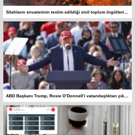
Silahların envaterinin teslim edildiği sivil toplum örgütleri rapor hazırlayacak
ABD Başkanı Trump, Rosie O’Donnell’i vatandaşlıktan çıkarmakla tehdit etti