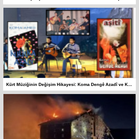
Kürt Müziğinin Değişim Hikayesi: Koma Dengê Azadî ve Koma Amed