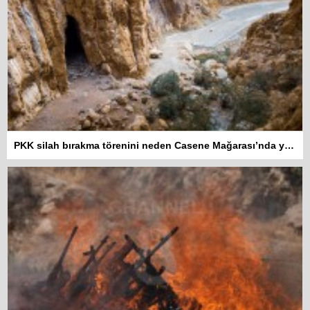
PKK silah bırakma törenini neden Casene Mağarası’nda yaptı?