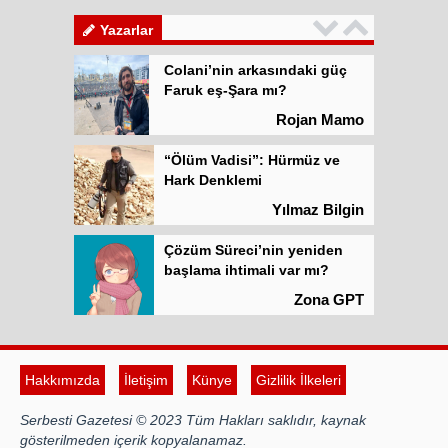
Atilla Yüceak
Yazarlar
Colani’nin arkasındaki güç
Faruk eş-Şara mı?
Rojan Mamo
“Ölüm Vadisi”: Hürmüz ve
Hark Denklemi
Yılmaz Bilgin
Çözüm Süreci’nin yeniden
başlama ihtimali var mı?
Zona GPT
Kadına şiddet “Devlet” eliyle
meşrulaştırılıyor
Hakkımızda
İletişim
Künye
Gizlilik İlkeleri
Atilla Yüceak
Serbesti Gazetesi © 2023 Tüm Hakları saklıdır, kaynak
Colani’nin arkasındaki güç
gösterilmeden içerik kopyalanamaz.