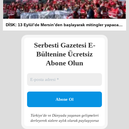
Kadına şiddet “Devlet” eliyle
DİSK: 13 Eylül’de Mersin’den başlayarak mitingler yapacağız
meşrulaştırılıyor
Atilla Yüceak
Serbesti Gazetesi E-
Colani’nin arkasındaki güç
Faruk eş-Şara mı?
Bültenine Ücretsiz
Rojan Mamo
Abone Olun
“Ölüm Vadisi”: Hürmüz ve
Hark Denklemi
Yılmaz Bilgin
Çözüm Süreci’nin yeniden
başlama ihtimali var mı?
Zona GPT
Türkiye'de ve Dünyada yaşanan gelişmeleri
derleyerek sizlere aylık olarak paylaşıyoruz
Kadına şiddet “Devlet” eliyle
meşrulaştırılıyor