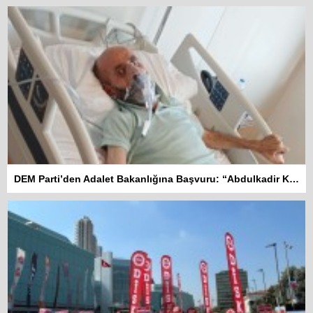
DEM Parti’den Adalet Bakanlığına Başvuru: “Abdulkadir Kuday tahliye edilsin”