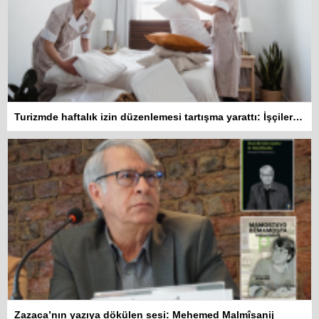
Turizmde haftalık izin düzenlemesi tartışma yarattı: İşçiler 10 gün çalışmadan izin kullanamayacak
Zazaca’nın yazıya dökülen sesi: Mehemed Malmîsanij