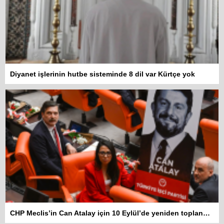
Diyanet işlerinin hutbe sisteminde 8 dil var Kürtçe yok
CHP Meclis’in Can Atalay için 10 Eylül’de yeniden toplanmasını istedi