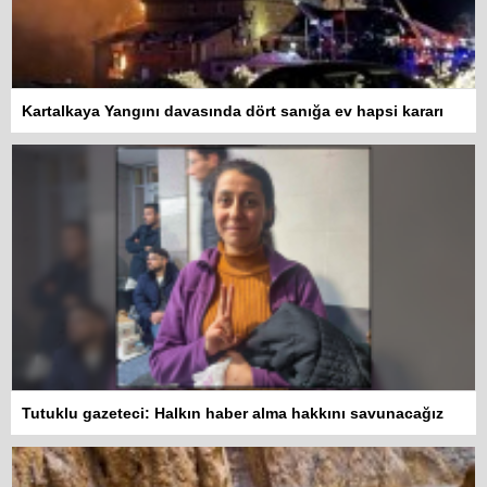
Kartalkaya Yangını davasında dört sanığa ev hapsi kararı
Tutuklu gazeteci: Halkın haber alma hakkını savunacağız