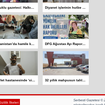
Tutuklu gazeteci: Halkın haber alma hakkını savunacağız
Diyanet işlerinin hutbe sisteminde 8 dil var Kürtçe yok
Afganistan’da hamile kadınlar doğumu ölüm korkusuyla bekliyor
DFG Ağustas Ayı Raporu: 2 gazeteci hayatını kaybetti 401 habere erişim engeli getirildi
Devlet hastanesinde ‘cihaz yok’, özel hastane 800 bin TL istiyor
32 yıllık mahpusun tahliyesi 4.kez engellendi
Serbesti Gazetesi © 
izlilik İlkeleri
gösterilmeden içerik