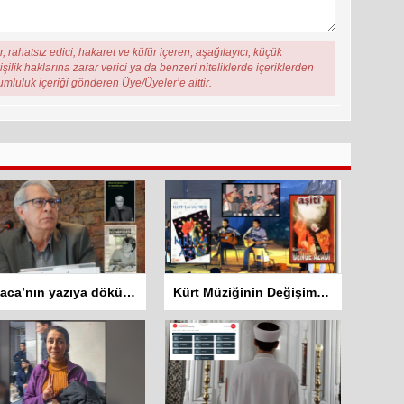
, rahatsız edici, hakaret ve küfür içeren, aşağılayıcı, küçük
şilik haklarına zarar verici ya da benzeri niteliklerde içeriklerden
rumluluk içeriği gönderen Üye/Üyeler’e aittir.
Zazaca’nın yazıya dökülen sesi: Mehemed Malmîsanij
Kürt Müziğinin Değişim Hikayesi: Koma Dengê Azadî ve Koma Amed