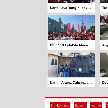
Kartalkaya Yangını davasında dört sanığa ev hapsi kararı
DİSK: 13 Eylül’de Mersin’den başlayarak mitingler yapacağız
Narin’i Arama Çalışmaları 13. Gününde: Amcası adliyeye sevk edildi
Hakkımızda
İletişim
Künye
G