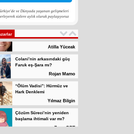
Zona GPT
ürkiye'de ve Dünyada yaşanan gelişmeleri
erleyerek sizlere aylık olarak paylaşıyoruz
Kadına şiddet “Devlet” eliyle
meşrulaştırılıyor
azarlar
Atilla Yüceak
Colani’nin arkasındaki güç
Faruk eş-Şara mı?
Rojan Mamo
“Ölüm Vadisi”: Hürmüz ve
Hark Denklemi
Yılmaz Bilgin
Çözüm Süreci’nin yeniden
başlama ihtimali var mı?
Zona GPT
Kadına şiddet “Devlet” eliyle
meşrulaştırılıyor