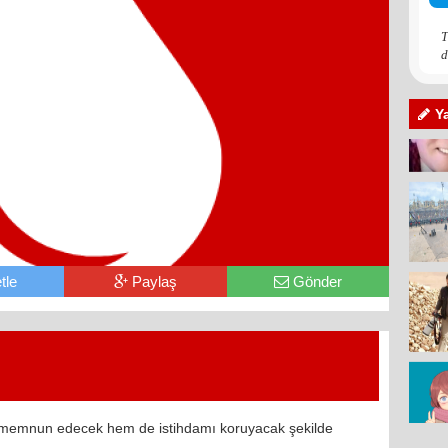
T
d
Y
tle
Paylaş
Gönder
yi memnun edecek hem de istihdamı koruyacak şekilde