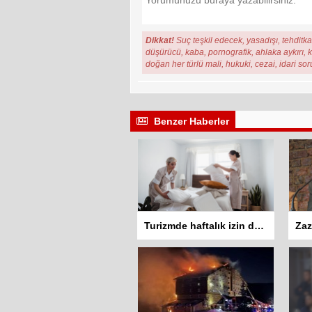
Dikkat!
Suç teşkil edecek, yasadışı, tehditkar
düşürücü, kaba, pornografik, ahlaka aykırı, ki
doğan her türlü mali, hukuki, cezai, idari so
Benzer Haberler
Turizmde haftalık izin düzenlemesi tartışma yarattı: İşçiler 10 gün çalışmadan izin kullanamayacak