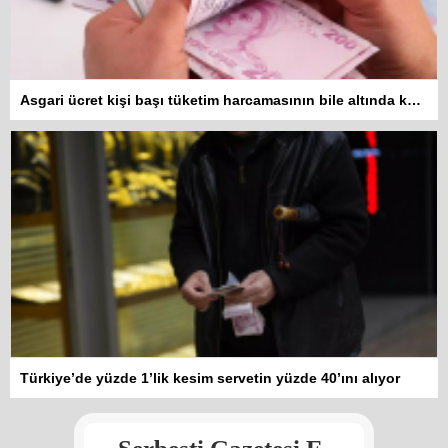
Asgari ücret kişi başı tüketim harcamasının bile altında kaldı
Kadına şiddet “Devlet” eliyle
Türkiye’de yüzde 1’lik kesim servetin yüzde 40’ını alıyor
meşrulaştırılıyor
Atilla Yüceak