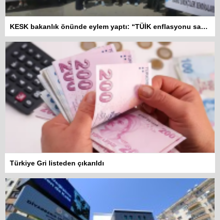
KESK bakanlık önünde eylem yaptı: “TÜİK enflasyonu sahte yoksulluk gerçek”
Türkiye Gri listeden çıkarıldı