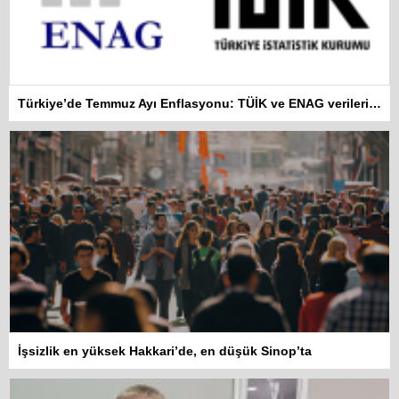
Türkiye’de Temmuz Ayı Enflasyonu: TÜİK ve ENAG verileri arasında 39 puan fark var
İşsizlik en yüksek Hakkari’de, en düşük Sinop’ta