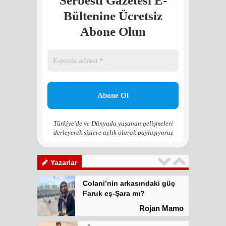
Serbesti Gazetesi E-
Colani’nin arkasındaki güç
Faruk eş-Şara mı?
Bültenine Ücretsiz
Rojan Mamo
Abone Olun
“Ölüm Vadisi”: Hürmüz ve
Hark Denklemi
Yılmaz Bilgin
Çözüm Süreci’nin yeniden
başlama ihtimali var mı?
Zona GPT
Türkiye'de ve Dünyada yaşanan gelişmeleri
derleyerek sizlere aylık olarak paylaşıyoruz
Kadına şiddet “Devlet” eliyle
meşrulaştırılıyor
Atilla Yüceak
Yazarlar
Colani’nin arkasındaki güç
Faruk eş-Şara mı?
Rojan Mamo