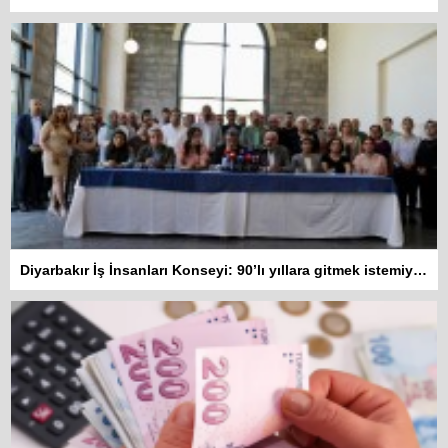
Diyarbakır İş İnsanları Konseyi: 90’lı yıllara gitmek istemiyoruz