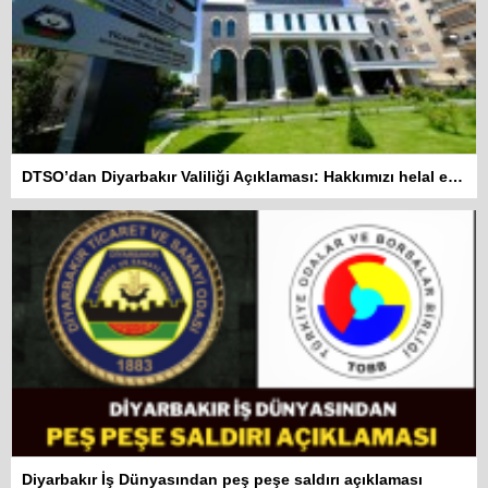
DTSO’dan Diyarbakır Valiliği Açıklaması: Hakkımızı helal etmiyoruz
Diyarbakır İş Dünyasından peş peşe saldırı açıklaması