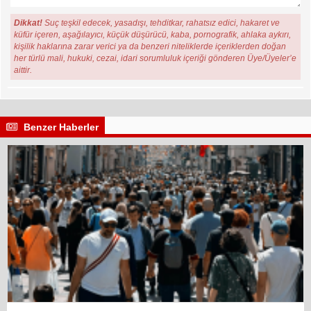
Dikkat!
Suç teşkil edecek, yasadışı, tehditkar, rahatsız edici, hakaret ve
küfür içeren, aşağılayıcı, küçük düşürücü, kaba, pornografik, ahlaka aykırı,
kişilik haklarına zarar verici ya da benzeri niteliklerde içeriklerden doğan
her türlü mali, hukuki, cezai, idari sorumluluk içeriği gönderen Üye/Üyeler’e
aittir.
Benzer Haberler