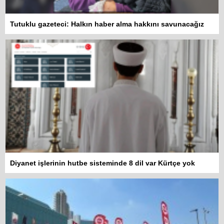
Tutuklu gazeteci: Halkın haber alma hakkını savunacağız
Diyanet işlerinin hutbe sisteminde 8 dil var Kürtçe yok