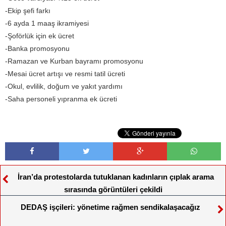
-Ekip şefi farkı
-6 ayda 1 maaş ikramiyesi
-Şoförlük için ek ücret
-Banka promosyonu
-Ramazan ve Kurban bayramı promosyonu
-Mesai ücret artışı ve resmi tatil ücreti
-Okul, evlilik, doğum ve yakıt yardımı
-Saha personeli yıpranma ek ücreti
İran’da protestolarda tutuklanan kadınların çıplak arama
sırasında görüntüleri çekildi
DEDAŞ işçileri: yönetime rağmen sendikalaşacağız