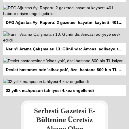
DFG Ağustas Ayı Raporu: 2 gazeteci hayatını kaybetti 401 habere erişim engeli getirildi
Narin’i Arama Çalışmaları 13. Gününde: Amcası adliyeye sevk edildi
Devlet hastanesinde ‘cihaz yok’, özel hastane 800 bin TL istiyor
Kadına şiddet “Devlet” eliyle
32 yıllık mahpusun tahliyesi 4.kez engellendi
meşrulaştırılıyor
Atilla Yüceak
Serbesti Gazetesi E-
Colani’nin arkasındaki güç
Faruk eş-Şara mı?
Bültenine Ücretsiz
Rojan Mamo
Abone Olun