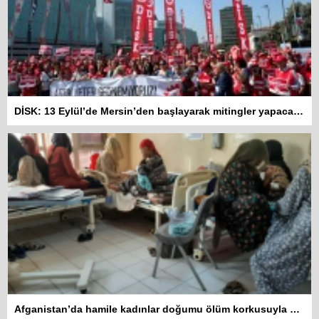
DİSK: 13 Eylül’de Mersin’den başlayarak mitingler yapacağız
Afganistan’da hamile kadınlar doğumu ölüm korkusuyla bekliyor