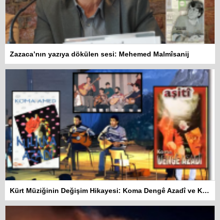
Zazaca’nın yazıya dökülen sesi: Mehemed Malmîsanij
Kürt Müziğinin Değişim Hikayesi: Koma Dengê Azadî ve Koma Amed