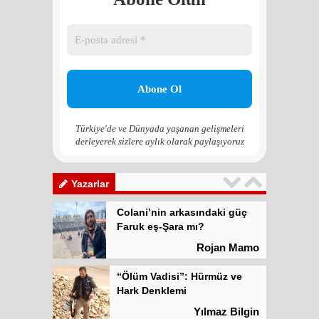
“Ölüm Vadisi”: Hürmüz ve
Hark Denklemi
Yılmaz Bilgin
Çözüm Süreci’nin yeniden
başlama ihtimali var mı?
Zona GPT
Türkiye'de ve Dünyada yaşanan gelişmeleri
derleyerek sizlere aylık olarak paylaşıyoruz
Kadına şiddet “Devlet” eliyle
meşrulaştırılıyor
Atilla Yüceak
Yazarlar
Colani’nin arkasındaki güç
Faruk eş-Şara mı?
Rojan Mamo
“Ölüm Vadisi”: Hürmüz ve
Hark Denklemi
Yılmaz Bilgin