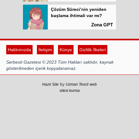
Çözüm Süreci’nin yeniden
başlama ihtimali var mı?
Zona GPT
Kadına şiddet “Devlet” eliyle
meşrulaştırılıyor
Hakkımızda
İletişim
Künye
Gizlilik İlkeleri
Atilla Yüceak
Serbesti Gazetesi © 2023 Tüm Hakları saklıdır, kaynak
Colani’nin arkasındaki güç
gösterilmeden içerik kopyalanamaz.
Faruk eş-Şara mı?
Rojan Mamo
by
Hazır Site
Uzman Tescil
web
sitesi kurma
“Ölüm Vadisi”: Hürmüz ve
Hark Denklemi
Yılmaz Bilgin
Çözüm Süreci’nin yeniden
başlama ihtimali var mı?
Zona GPT