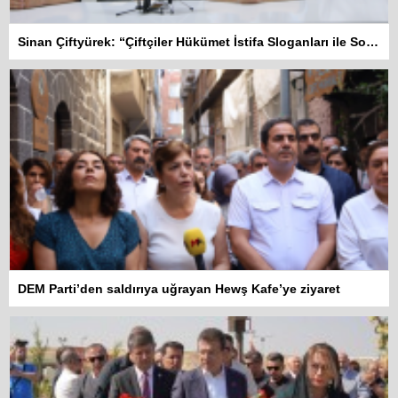
Sinan Çiftyürek: “Çiftçiler Hükümet İstifa Sloganları ile Sokakta”
DEM Parti’den saldırıya uğrayan Hewş Kafe’ye ziyaret