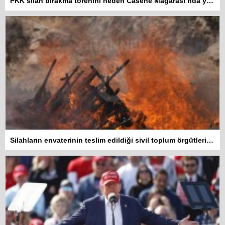
PKK silah bırakma törenini neden Casene Mağarası’nda yaptı?
Silahların envaterinin teslim edildiği sivil toplum örgütleri rapor hazırlayacak