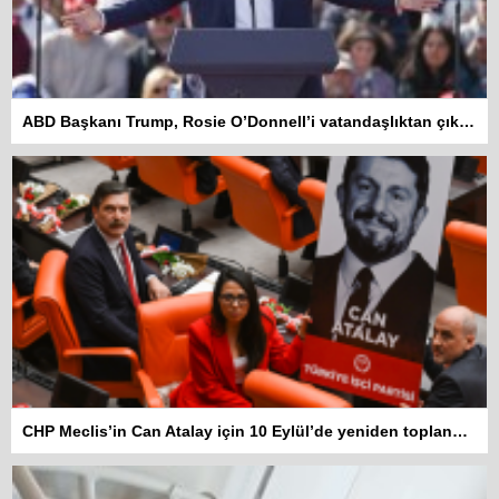
ABD Başkanı Trump, Rosie O’Donnell’i vatandaşlıktan çıkarmakla tehdit etti
CHP Meclis’in Can Atalay için 10 Eylül’de yeniden toplanmasını istedi