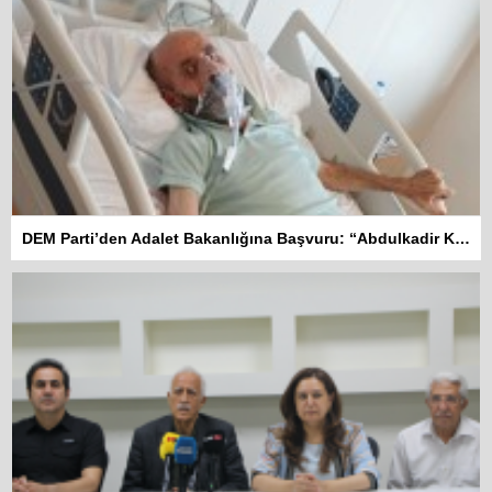
DEM Parti’den Adalet Bakanlığına Başvuru: “Abdulkadir Kuday tahliye edilsin”