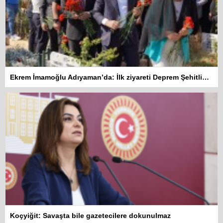
Ekrem İmamoğlu Adıyaman’da: İlk ziyareti Deprem Şehitliğine
Koçyiğit: Savaşta bile gazetecilere dokunulmaz