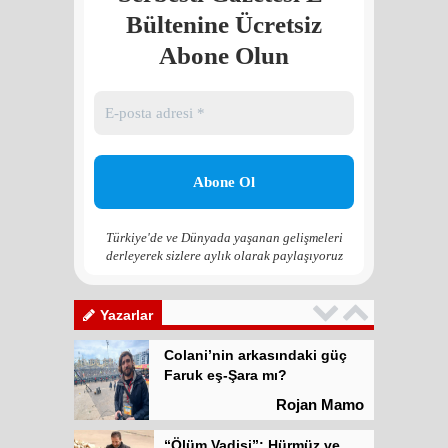
Faruk eş-Şara mı?
Bültenine Ücretsiz
Rojan Mamo
Abone Olun
“Ölüm Vadisi”: Hürmüz ve
Hark Denklemi
Yılmaz Bilgin
Çözüm Süreci’nin yeniden
başlama ihtimali var mı?
Zona GPT
Türkiye'de ve Dünyada yaşanan gelişmeleri
derleyerek sizlere aylık olarak paylaşıyoruz
Kadına şiddet “Devlet” eliyle
meşrulaştırılıyor
Atilla Yüceak
Yazarlar
Colani’nin arkasındaki güç
Faruk eş-Şara mı?
Rojan Mamo
“Ölüm Vadisi”: Hürmüz ve