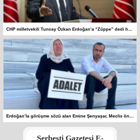
CHP milletvekili Tuncay Özkan Erdoğan’a “Züppe” dedi hakkında soruşturma açıldı
Kadına şiddet “Devlet” eliyle
Erdoğan’la görüşme sözü alan Emine Şenyaşar, Meclis önündeki eylemine ara verdi
meşrulaştırılıyor
Atilla Yüceak
Serbesti Gazetesi E-
Colani’nin arkasındaki güç