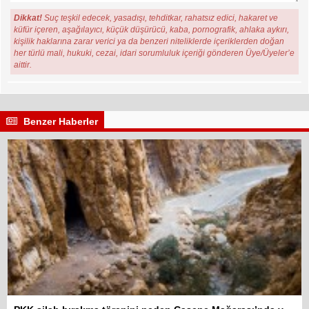
Dikkat!
Suç teşkil edecek, yasadışı, tehditkar, rahatsız edici, hakaret ve
küfür içeren, aşağılayıcı, küçük düşürücü, kaba, pornografik, ahlaka aykırı,
kişilik haklarına zarar verici ya da benzeri niteliklerde içeriklerden doğan
her türlü mali, hukuki, cezai, idari sorumluluk içeriği gönderen Üye/Üyeler’e
aittir.
Benzer Haberler