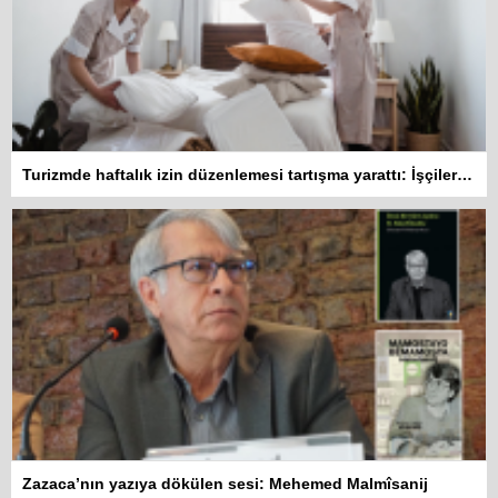
Turizmde haftalık izin düzenlemesi tartışma yarattı: İşçiler 10 gün çalışmadan izin kullanamayacak
Zazaca’nın yazıya dökülen sesi: Mehemed Malmîsanij