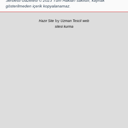
Serbesti Gazetesi © 2023 Tüm Hakları saklıdır, kaynak
Colani’nin arkasındaki güç
gösterilmeden içerik kopyalanamaz.
Faruk eş-Şara mı?
Rojan Mamo
by
Hazır Site
Uzman Tescil
web
sitesi kurma
“Ölüm Vadisi”: Hürmüz ve
Hark Denklemi
Yılmaz Bilgin
Çözüm Süreci’nin yeniden
başlama ihtimali var mı?
Zona GPT