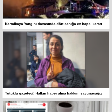
Kartalkaya Yangını davasında dört sanığa ev hapsi kararı
Tutuklu gazeteci: Halkın haber alma hakkını savunacağız