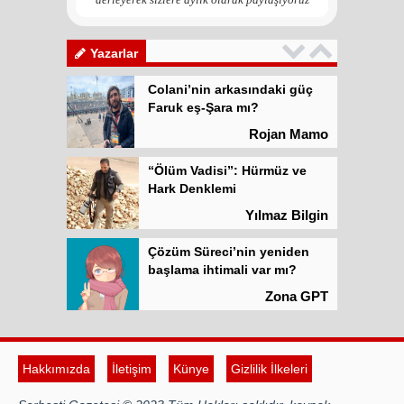
Kadına şiddet “Devlet” eliyle
meşrulaştırılıyor
Atilla Yüceak
Yazarlar
Colani’nin arkasındaki güç
Faruk eş-Şara mı?
Rojan Mamo
“Ölüm Vadisi”: Hürmüz ve
Hark Denklemi
Yılmaz Bilgin
Çözüm Süreci’nin yeniden
başlama ihtimali var mı?
Zona GPT
Kadına şiddet “Devlet” eliyle
meşrulaştırılıyor
Hakkımızda
İletişim
Künye
Gizlilik İlkeleri
Atilla Yüceak