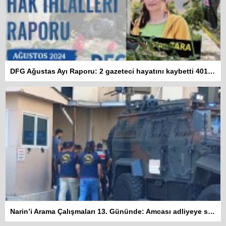
DFG Ağustas Ayı Raporu: 2 gazeteci hayatını kaybetti 401 habere erişim engeli getirildi
Narin’i Arama Çalışmaları 13. Gününde: Amcası adliyeye sevk edildi