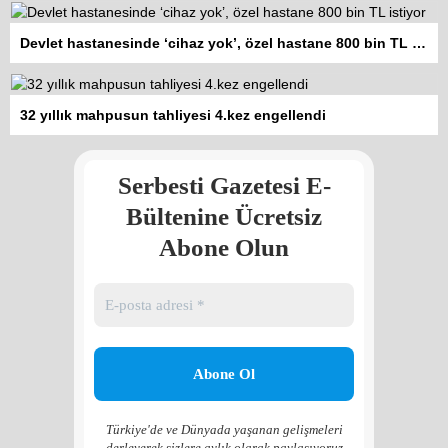
Devlet hastanesinde ‘cihaz yok’, özel hastane 800 bin TL istiyor
Kadına şiddet “Devlet” eliyle
32 yıllık mahpusun tahliyesi 4.kez engellendi
meşrulaştırılıyor
Atilla Yüceak
Serbesti Gazetesi E-
Colani’nin arkasındaki güç
Faruk eş-Şara mı?
Bültenine Ücretsiz
Rojan Mamo
Abone Olun
“Ölüm Vadisi”: Hürmüz ve
Hark Denklemi
Yılmaz Bilgin
Çözüm Süreci’nin yeniden
başlama ihtimali var mı?
Zona GPT
Türkiye'de ve Dünyada yaşanan gelişmeleri
derleyerek sizlere aylık olarak paylaşıyoruz