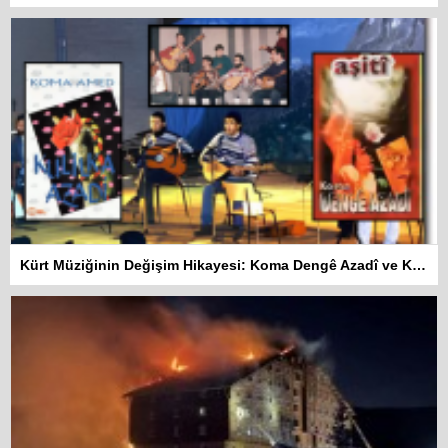
Kürt Müziğinin Değişim Hikayesi: Koma Dengê Azadî ve Koma Amed