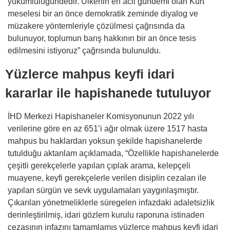
yükümlülüğündedir. Ülkenin en acil gündemi olan Kürt
meselesi bir an önce demokratik zeminde diyalog ve
müzakere yöntemleriyle çözülmesi çağrısında da
bulunuyor, toplumun barış hakkının bir an önce tesis
edilmesini istiyoruz” çağrısında bulunuldu.
Yüzlerce mahpus keyfi idari
kararlar ile hapishanede tutuluyor
İHD Merkezi Hapishaneler Komisyonunun 2022 yılı
verilerine göre en az 651’i ağır olmak üzere 1517 hasta
mahpus bu haklardan yoksun şekilde hapishanelerde
tutulduğu aktarılam açıklamada, “Özellikle hapishanelerde
çeşitli gerekçelerle yapılan çıplak arama, kelepçeli
muayene, keyfi gerekçelerle verilen disiplin cezaları ile
yapılan sürgün ve sevk uygulamaları yaygınlaşmıştır.
Çıkarılan yönetmeliklerle süregelen infazdaki adaletsizlik
derinleştirilmiş, idari gözlem kurulu raporuna istinaden
cezasının infazını tamamlamış yüzlerce mahpus keyfi idari