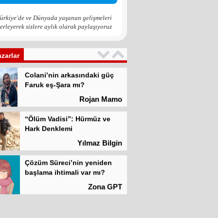
Zona GPT
ürkiye'de ve Dünyada yaşanan gelişmeleri
erleyerek sizlere aylık olarak paylaşıyoruz
Kadına şiddet “Devlet” eliyle
meşrulaştırılıyor
Atilla Yüceak
azarlar
Colani’nin arkasındaki güç
Faruk eş-Şara mı?
Rojan Mamo
“Ölüm Vadisi”: Hürmüz ve
Hark Denklemi
Yılmaz Bilgin
Çözüm Süreci’nin yeniden
başlama ihtimali var mı?
Zona GPT
Kadına şiddet “Devlet” eliyle
meşrulaştırılıyor