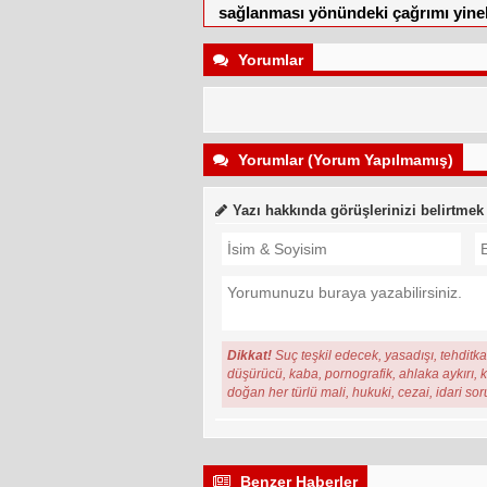
sağlanması yönündeki çağrımı yine
Yorumlar
Yorumlar (Yorum Yapılmamış)
Yazı hakkında görüşlerinizi belirtmek
Dikkat!
Suç teşkil edecek, yasadışı, tehditkar
düşürücü, kaba, pornografik, ahlaka aykırı, ki
doğan her türlü mali, hukuki, cezai, idari so
Benzer Haberler