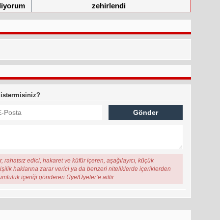
liyorum
zehirlendi
 istermisiniz?
, rahatsız edici, hakaret ve küfür içeren, aşağılayıcı, küçük
şilik haklarına zarar verici ya da benzeri niteliklerde içeriklerden
rumluluk içeriği gönderen Üye/Üyeler’e aittir.