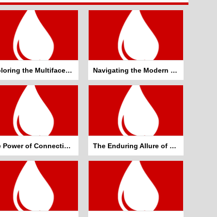
Exploring the Multifaceted World of Personal Growth and Well-being
Navigating the Modern Labyrinth: Embracing Change and Staying Informed
The Power of Connection: Building Bridges in a Digital Age
The Enduring Allure of Timeless Pastimes