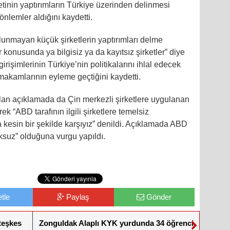
etinin yaptırımların Türkiye üzerinden delinmesi
 önlemler aldığını kaydetti.
unmayan küçük şirketlerin yaptırımları delme
ar konusunda ya bilgisiz ya da kayıtsız şirketler” diye
irişimlerinin Türkiye’nin politikalarını ihlal edecek
kamlarının eyleme geçtiğini kaydetti.
lan açıklamada da Çin merkezli şirketlere uygulanan
erek “ABD tarafının ilgili şirketlere temelsiz
kesin bir şekilde karşıyız” denildi. Açıklamada ABD
kuksuz” olduğuna vurgu yapıldı.
tle
Paylaş
Gönder
teşkes
Zonguldak Alaplı KYK yurdunda 34 öğrenci