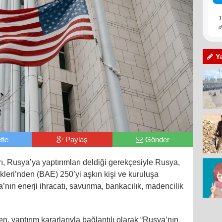
T
d
Y
tle
Paylaş
Gönder
ı, Rusya’ya yaptırımları deldiği gerekçesiyle Rusya,
ikleri’nden (BAE) 250’yi aşkın kişi ve kuruluşa
ya’nın enerji ihracatı, savunma, bankacılık, madencilik
, yaptırım kararlarıyla bağlantılı olarak “Rusya’nın