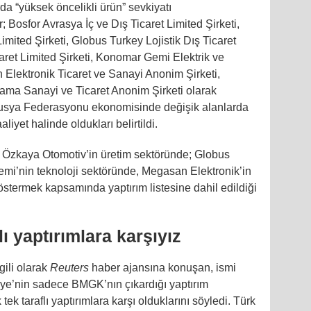
rda “yüksek öncelikli ürün” sevkiyatı
ler; Bosfor Avrasya İç ve Dış Ticaret Limited Şirketi,
imited Şirketi, Globus Turkey Lojistik Dış Ticaret
caret Limited Şirketi, Konomar Gemi Elektrik ve
n Elektronik Ticaret ve Sanayi Anonim Şirketi,
ma Sanayi ve Ticaret Anonim Şirketi olarak
 Rusya Federasyonu ekonomisinde değişik alanlarda
aliyet halinde oldukları belirtildi.
e Özkaya Otomotiv’in üretim sektöründe; Globus
mi’nin teknoloji sektöründe, Megasan Elektronik’in
östermek kapsamında yaptırım listesine dahil edildiği
lı yaptırımlara karşıyız
gili olarak
Reuters
haber ajansına konuşan, ismi
kiye’nin sadece BMGK’nın çıkardığı yaptırım
tek taraflı yaptırımlara karşı olduklarını söyledi. Türk