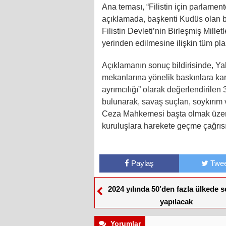
Ana teması, “Filistin için parlamento
açıklamada, başkenti Kudüs olan bi
Filistin Devleti’nin Birleşmiş Millet
yerinden edilmesine ilişkin tüm plan
Açıklamanın sonuç bildirisinde, Yah
mekanlarına yönelik baskınlara karşı
ayrımcılığı” olarak değerlendirilen 
bulunarak, savaş suçları, soykırım v
Ceza Mahkemesi başta olmak üzere 
kuruluşlara harekete geçme çağrıs
Paylaş
Twee
2024 yılında 50’den fazla ülkede s
yapılacak
Yorumlar