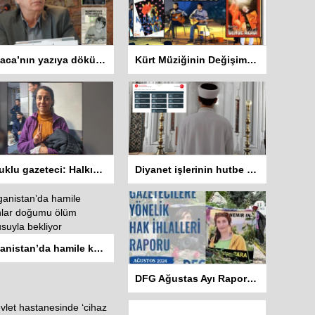
Zazaca’nın yazıya dökülen sesi: Mehemed Malmîsanij
Kürt Müziğinin Değişim Hikayesi: Koma Dengê Azadî ve Koma Amed
Tutuklu gazeteci: Halkın haber alma hakkını savunacağız
Diyanet işlerinin hutbe sisteminde 8 dil var Kürtçe yok
Afganistan’da hamile kadınlar doğumu ölüm korkusuyla bekliyor
DFG Ağustas Ayı Raporu: 2 gazeteci hayatını kaybetti 401 habere erişim engeli getirildi