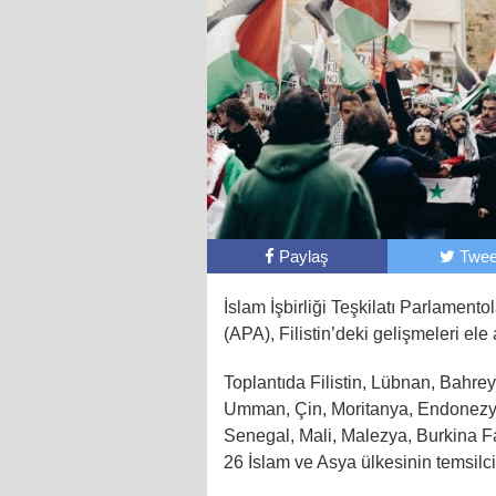
Paylaş
Twee
İslam İşbirliği Teşkilatı Parlamento
(APA), Filistin’deki gelişmeleri el
Toplantıda Filistin, Lübnan, Bahrey
Umman, Çin, Moritanya, Endonezya, 
Senegal, Mali, Malezya, Burkina F
26 İslam ve Asya ülkesinin temsilcil