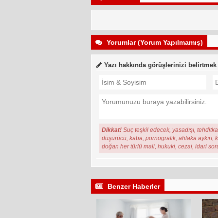
Yorumlar (Yorum Yapılmamış)
Yazı hakkında görüşlerinizi belirtmek
Dikkat!
Suç teşkil edecek, yasadışı, tehditkar
düşürücü, kaba, pornografik, ahlaka aykırı, ki
doğan her türlü mali, hukuki, cezai, idari so
Benzer Haberler