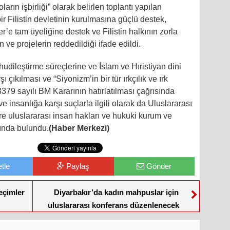
ların işbirliği” olarak belirlen toplantı yapılan
r Filistin devletinin kurulmasına güçlü destek,
ler’e tam üyeliğine destek ve Filistin halkının zorla
 ve projelerin reddedildiği ifade edildi.
udileştirme süreçlerine ve İslam ve Hıristiyan dini
 çıkılması ve “Siyonizm’in bir tür ırkçılık ve ırk
3379 sayılı BM Kararının hatırlatılması çağrısında
e insanlığa karşı suçlarla ilgili olarak da Uluslararası
uluslararası insan hakları ve hukuki kurum ve
ında bulundu.
(Haber Merkezi)
tle
Paylaş
Gönder
eçimler
Diyarbakır’da kadın mahpuslar için
uluslararası konferans düzenlenecek