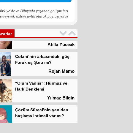
Zona GPT
ürkiye'de ve Dünyada yaşanan gelişmeleri
erleyerek sizlere aylık olarak paylaşıyoruz
Kadına şiddet “Devlet” eliyle
meşrulaştırılıyor
Atilla Yüceak
azarlar
Colani’nin arkasındaki güç
Faruk eş-Şara mı?
Rojan Mamo
“Ölüm Vadisi”: Hürmüz ve
Hark Denklemi
Yılmaz Bilgin
Çözüm Süreci’nin yeniden
başlama ihtimali var mı?
Zona GPT
Kadına şiddet “Devlet” eliyle
meşrulaştırılıyor