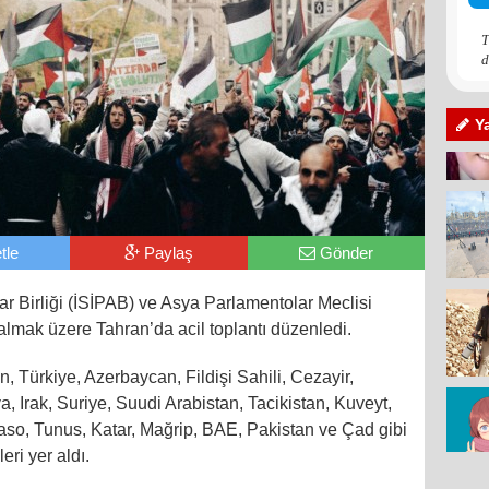
T
d
Y
tle
Paylaş
Gönder
lar Birliği (İSİPAB) ve Asya Parlamentolar Meclisi
e almak üzere Tahran’da acil toplantı düzenledi.
n, Türkiye, Azerbaycan, Fildişi Sahili, Cezayir,
Irak, Suriye, Suudi Arabistan, Tacikistan, Kuveyt,
aso, Tunus, Katar, Mağrip, BAE, Pakistan ve Çad gibi
eri yer aldı.