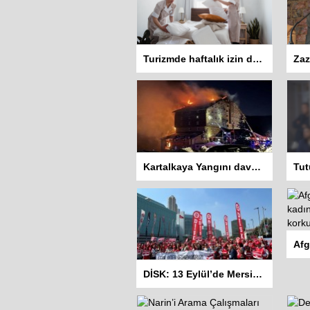
Turizmde haftalık izin düzenlemesi tartışma yarattı: İşçiler 10 gün çalışmadan izin kullanamayacak
Kartalkaya Yangını davasında dört sanığa ev hapsi kararı
DİSK: 13 Eylül’de Mersin’den başlayarak mitingler yapacağız