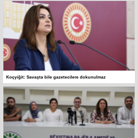
Koçyiğit: Savaşta bile gazetecilere dokunulmaz