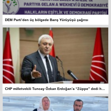
DEM Parti’den üç bölgede Barış Yürüyüşü çağrısı
CHP milletvekili Tuncay Özkan Erdoğan’a “Züppe” dedi hakkında soruşturma açıldı