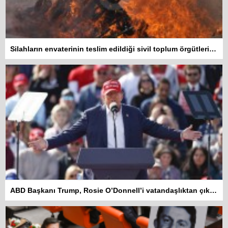
Silahların envaterinin teslim edildiği sivil toplum örgütleri rapor hazırlayacak
ABD Başkanı Trump, Rosie O’Donnell’i vatandaşlıktan çıkarmakla tehdit etti