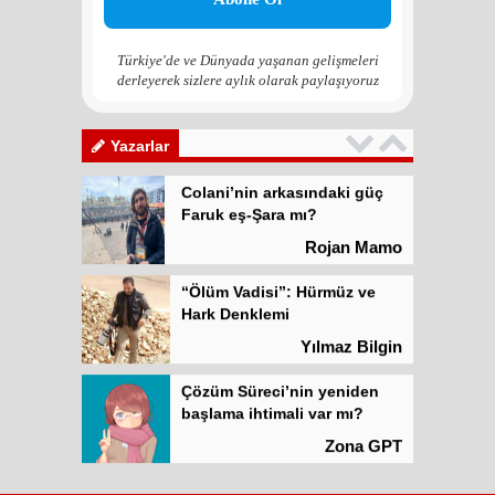
başlama ihtimali var mı?
Zona GPT
Türkiye'de ve Dünyada yaşanan gelişmeleri
derleyerek sizlere aylık olarak paylaşıyoruz
Kadına şiddet “Devlet” eliyle
meşrulaştırılıyor
Atilla Yüceak
Yazarlar
Colani’nin arkasındaki güç
Faruk eş-Şara mı?
Rojan Mamo
“Ölüm Vadisi”: Hürmüz ve
Hark Denklemi
Yılmaz Bilgin
Çözüm Süreci’nin yeniden
başlama ihtimali var mı?
Zona GPT
Kadına şiddet “Devlet” eliyle