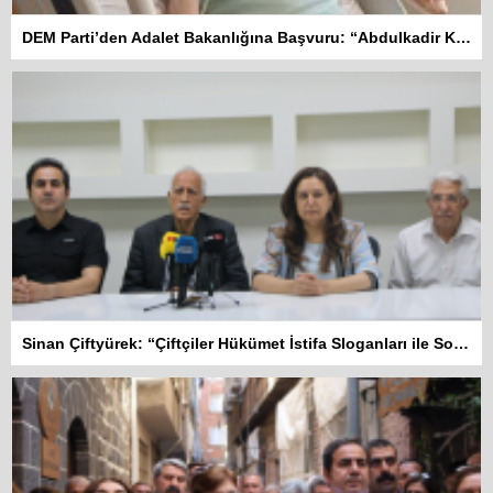
DEM Parti’den Adalet Bakanlığına Başvuru: “Abdulkadir Kuday tahliye edilsin”
Sinan Çiftyürek: “Çiftçiler Hükümet İstifa Sloganları ile Sokakta”