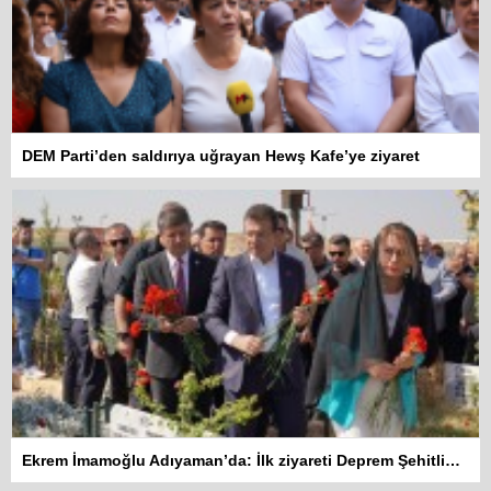
DEM Parti’den saldırıya uğrayan Hewş Kafe’ye ziyaret
Ekrem İmamoğlu Adıyaman’da: İlk ziyareti Deprem Şehitliğine