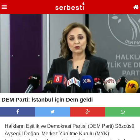
DEM Parti: İstanbul için Dem geldi
Halkların Eşitlik ve Demokrasi Partisi (DEM Parti) Sözcüsü
Ayşegül Doğan, Merkez Yürütme Kurulu (MYK)