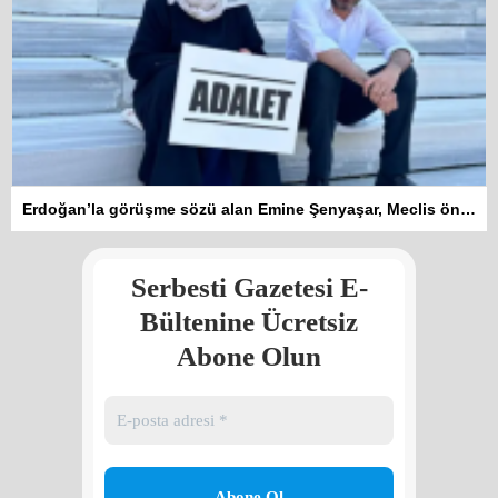
Kadına şiddet “Devlet” eliyle
Erdoğan’la görüşme sözü alan Emine Şenyaşar, Meclis önündeki eylemine ara verdi
meşrulaştırılıyor
Atilla Yüceak
Serbesti Gazetesi E-
Colani’nin arkasındaki güç
Faruk eş-Şara mı?
Bültenine Ücretsiz
Rojan Mamo
Abone Olun
“Ölüm Vadisi”: Hürmüz ve
Hark Denklemi
Yılmaz Bilgin
Çözüm Süreci’nin yeniden