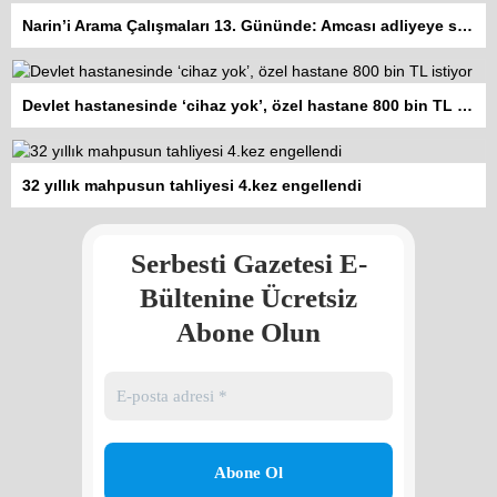
Narin’i Arama Çalışmaları 13. Gününde: Amcası adliyeye sevk edildi
Devlet hastanesinde ‘cihaz yok’, özel hastane 800 bin TL istiyor
Kadına şiddet “Devlet” eliyle
32 yıllık mahpusun tahliyesi 4.kez engellendi
meşrulaştırılıyor
Atilla Yüceak
Serbesti Gazetesi E-
Colani’nin arkasındaki güç
Faruk eş-Şara mı?
Bültenine Ücretsiz
Rojan Mamo
Abone Olun
“Ölüm Vadisi”: Hürmüz ve
Hark Denklemi
Yılmaz Bilgin
Çözüm Süreci’nin yeniden
başlama ihtimali var mı?