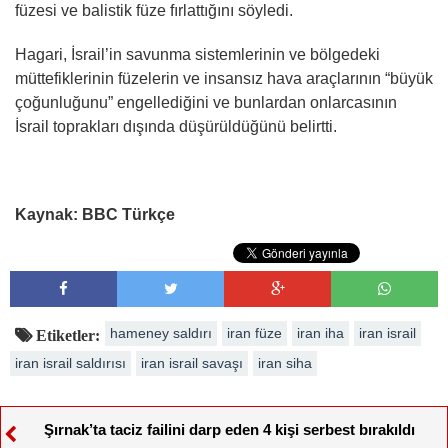
füzesi ve balistik füze fırlattığını söyledi.
Hagari, İsrail’in savunma sistemlerinin ve bölgedeki
müttefiklerinin füzelerin ve insansız hava araçlarının “büyük
çoğunluğunu” engellediğini ve bunlardan onlarcasının
İsrail toprakları dışında düşürüldüğünü belirtti.
Kaynak: BBC Türkçe
hameney saldırı
iran füze
iran iha
iran israil
Etiketler:
iran israil saldırısı
iran israil savaşı
iran siha
Şırnak’ta taciz failini darp eden 4 kişi serbest bırakıldı