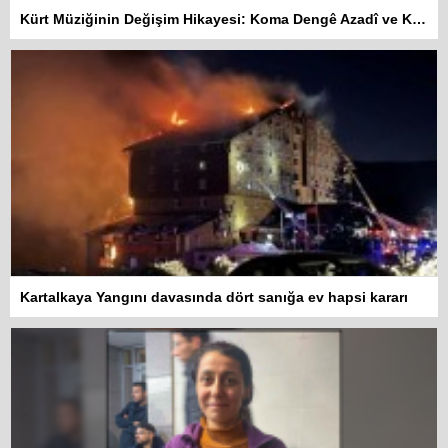
Kürt Müziğinin Değişim Hikayesi: Koma Dengê Azadî ve Koma Amed
Kartalkaya Yangını davasında dört sanığa ev hapsi kararı