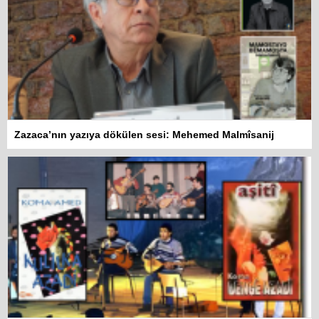
Zazaca’nın yazıya dökülen sesi: Mehemed Malmîsanij