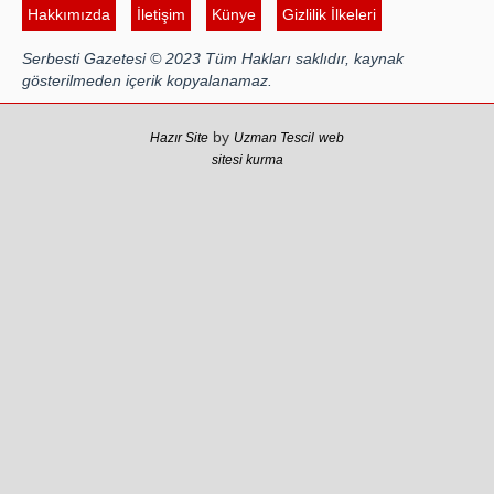
Hakkımızda
İletişim
Künye
Gizlilik İlkeleri
Atilla Yüceak
Serbesti Gazetesi © 2023 Tüm Hakları saklıdır, kaynak
Colani’nin arkasındaki güç
gösterilmeden içerik kopyalanamaz.
Faruk eş-Şara mı?
Rojan Mamo
by
Hazır Site
Uzman Tescil
web
sitesi kurma
“Ölüm Vadisi”: Hürmüz ve
Hark Denklemi
Yılmaz Bilgin
Çözüm Süreci’nin yeniden
başlama ihtimali var mı?
Zona GPT