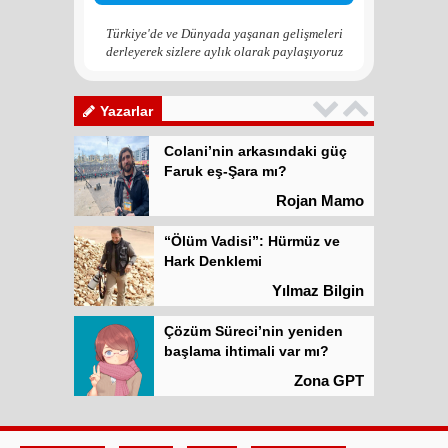
Zona GPT
Türkiye'de ve Dünyada yaşanan gelişmeleri
derleyerek sizlere aylık olarak paylaşıyoruz
Kadına şiddet “Devlet” eliyle
meşrulaştırılıyor
Atilla Yüceak
Yazarlar
Colani’nin arkasındaki güç
Faruk eş-Şara mı?
Rojan Mamo
“Ölüm Vadisi”: Hürmüz ve
Hark Denklemi
Yılmaz Bilgin
Çözüm Süreci’nin yeniden
başlama ihtimali var mı?
Zona GPT
Kadına şiddet “Devlet” eliyle
meşrulaştırılıyor