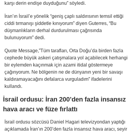
karşı derin endişe duyduğunu” söyledi.
İran’ın İsrail’e yönelik “geniş çaplı saldırısının temsil ettiği
ciddi tırmanışı şiddetle kınıyorum” diyen Guterres, “Bu
düşmanlıkların derhal durdurulması çağrısında
bulunuyorum” dedi.
Quote Message,”Tüm tarafları, Orta Doğu’da birden fazla
cephede büyük askeri çatışmalara yol açabilecek herhangi
bir eylemden kaçınmak için azami itidal göstermeye
çağırıyorum. Ne bölgenin ne de dünyanın yeni bir savaşı
kaldıramayacağını defalarca vurguladım” ifadelerini
kullandı.
İsrail ordusu: İran 200’den fazla insansız
hava aracı ve füze fırlattı
İsrail ordusu sözcüsü Daniel Hagari televizyondan yaptığı
açıklamada İran’ın 200’den fazla insansız hava aracı, seyir