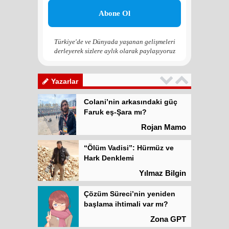
Çözüm Süreci’nin yeniden
başlama ihtimali var mı?
Zona GPT
Türkiye'de ve Dünyada yaşanan gelişmeleri
derleyerek sizlere aylık olarak paylaşıyoruz
Kadına şiddet “Devlet” eliyle
meşrulaştırılıyor
Atilla Yüceak
Yazarlar
Colani’nin arkasındaki güç
Faruk eş-Şara mı?
Rojan Mamo
“Ölüm Vadisi”: Hürmüz ve
Hark Denklemi
Yılmaz Bilgin
Çözüm Süreci’nin yeniden
başlama ihtimali var mı?
Zona GPT