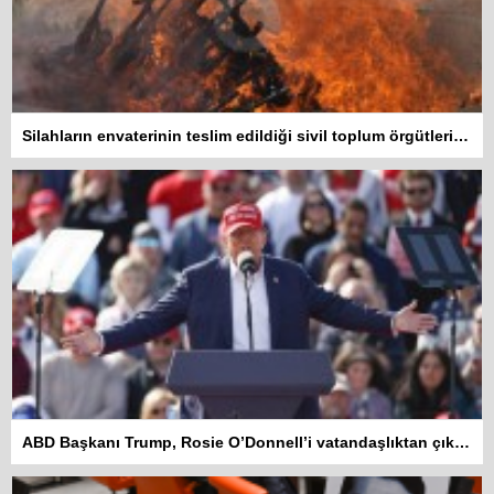
Silahların envaterinin teslim edildiği sivil toplum örgütleri rapor hazırlayacak
ABD Başkanı Trump, Rosie O’Donnell’i vatandaşlıktan çıkarmakla tehdit etti