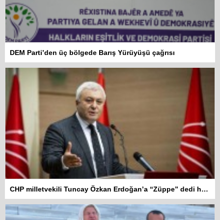
DEM Parti’den üç bölgede Barış Yürüyüşü çağrısı
CHP milletvekili Tuncay Özkan Erdoğan’a “Züppe” dedi hakkında soruşturma açıldı