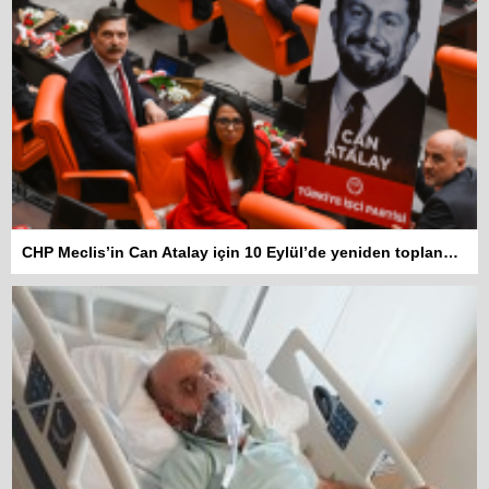
CHP Meclis’in Can Atalay için 10 Eylül’de yeniden toplanmasını istedi