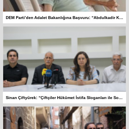
DEM Parti’den Adalet Bakanlığına Başvuru: “Abdulkadir Kuday tahliye edilsin”
Sinan Çiftyürek: “Çiftçiler Hükümet İstifa Sloganları ile Sokakta”