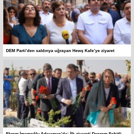
DEM Parti’den saldırıya uğrayan Hewş Kafe’ye ziyaret
Ekrem İmamoğlu Adıyaman’da: İlk ziyareti Deprem Şehitliğine