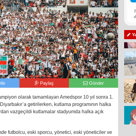
T
d
Y
tle
Paylaş
Gönder
şampiyon olarak tamamlayan Amedspor 10 yıl sonra 1.
iyarbakır’a getirilerken, kutlama programının halka
rardan vazgeçildi kutlamalar stadyumda halka açık
 futbolcu, eski sporcu, yönetici, eski yöneticiler ve