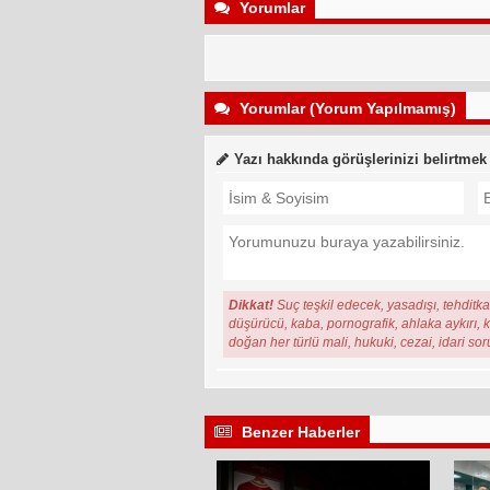
Yorumlar
Yorumlar (Yorum Yapılmamış)
Yazı hakkında görüşlerinizi belirtmek
Dikkat!
Suç teşkil edecek, yasadışı, tehditkar
düşürücü, kaba, pornografik, ahlaka aykırı, ki
doğan her türlü mali, hukuki, cezai, idari so
Benzer Haberler