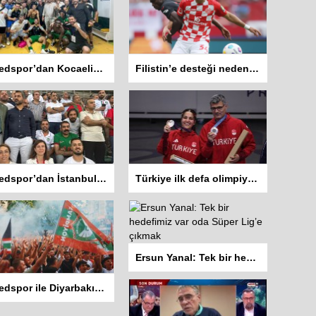
Amedspor’dan Kocaelispor maçı açıklaması
Filistin’e desteği nedeniyle Mainz’den kovulan El Ghazi, kazandığı tazminattan Gazzeli çocuklara bağış yapacak
Amedspor’dan İstanbulspor maçında yaşanan sorunlar hakkında açıklama
Türkiye ilk defa olimpiyatlardan altın madalyasız döndü
Ersun Yanal: Tek bir hedefimiz var oda Süper Lig’e çıkmak
Amedspor ile Diyarbakır Büyükşehir Belediye arasında kriz