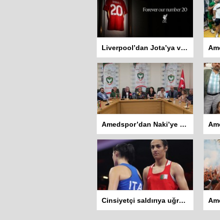
Liverpool’dan Jota’ya veda: 20 numara sonsuza dek Jota’nın
Amedspor’dan Naki’ye yanıt: Bu kulübün açıklayamayacağı hiçbir tasarrufu yoktur
Cinsiyetçi saldırıya uğrayan Cezayirli boksör Khelif finale yükseldi