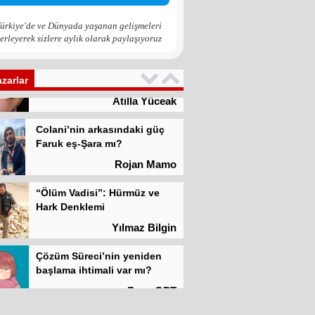
Zona GPT
ürkiye'de ve Dünyada yaşanan gelişmeleri
erleyerek sizlere aylık olarak paylaşıyoruz
Kadına şiddet “Devlet” eliyle
meşrulaştırılıyor
Atilla Yüceak
azarlar
Colani’nin arkasındaki güç
Faruk eş-Şara mı?
Rojan Mamo
“Ölüm Vadisi”: Hürmüz ve
Hark Denklemi
Yılmaz Bilgin
Çözüm Süreci’nin yeniden
başlama ihtimali var mı?
Zona GPT
Kadına şiddet “Devlet” eliyle
meşrulaştırılıyor