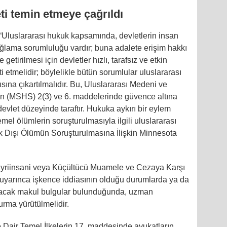
ti temin etmeye çağrıldı
Uluslararası hukuk kapsamında, devletlerin insan
 sağlama sorumluluğu vardır; buna adalete erişim hakkı
etirilmesi için devletler hızlı, tarafsız ve etkin
 etmelidir; böylelikle bütün sorumlular uluslararası
ısına çıkartılmalıdır. Bu, Uluslararası Medeni ve
in (MSHS) 2(3) ve 6. maddelerinde güvence altına
evlet düzeyinde taraftır. Hukuka aykırı bir eylem
l ölümlerin soruşturulmasıyla ilgili uluslararası
k Dışı Ölümün Soruşturulmasına İlişkin Minnesota
yriinsani veya Küçültücü Muamele ve Cezaya Karşı
uyarınca işkence iddiasının olduğu durumlarda ya da
ıracak makul bulgular bulunduğunda, uzman
urma yürütülmelidir.
 Dair Temel İlkelerin 17. maddesinde avukatların