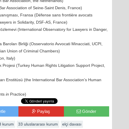
 Bar Association, the Netherlands)
Bar Association of Seine-Saint Denis, France)
anışması, Fransa (Défense sans frontière avocats
awyers in Solidarity, DSF-AS, France)
 Gözlemevi (International Observatory for Lawyers in Danger,
a Baroları Birliği (Osservatorio Avvocati Minacciati, UCPI,
ian Union of Criminal Chambers)
n, Italy)
 Projesi (Turkey Human Rights Litigation Support Project,
arı Enstitüsü (the International Bar Association’s Human
hts
in
Practice)
tle
Paylaş
Gönder
3 kurum
33 uluslararası kurum
elçi davası