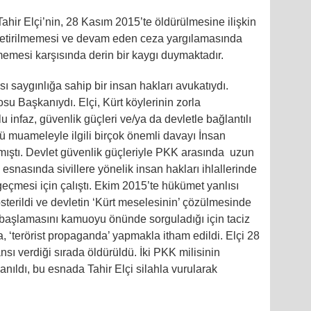
ahir Elçi’nin, 28 Kasım 2015’te öldürülmesine ilişkin
e getirilmemesi ve devam eden ceza yargılamasında
memesi karşısında derin bir kaygı duymaktadır.
sı saygınlığa sahip bir insan hakları avukatıydı.
su Başkanıydı. Elçi, Kürt köylerinin zorla
lu infaz, güvenlik güçleri ve/ya da devletle bağlantılı
 muameleyle ilgili birçok önemli davayı İnsan
ıştı. Devlet güvenlik güçleriyle PKK arasında uzun
esnasında sivillere yönelik insan hakları ihlallerinde
 geçmesi için çalıştı. Ekim 2015’te hükümet yanlısı
sterildi ve devletin ‘Kürt meselesinin’ çözülmesinde
 başlamasını kamuoyu önünde sorguladığı için taciz
ra, ‘terörist propaganda’ yapmakla itham edildi. Elçi 28
sı verdiği sırada öldürüldü. İki PKK milisinin
anıldı, bu esnada Tahir Elçi silahla vurularak