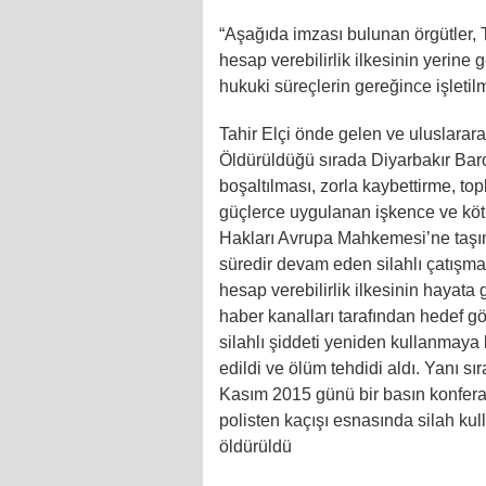
“Aşağıda imzası bulunan örgütler, T
hesap verebilirlik ilkesinin yerin
hukuki süreçlerin gereğince işletil
Tahir Elçi önde gelen ve uluslarara
Öldürüldüğü sırada Diyarbakır Baro
boşaltılması, zorla kaybettirme, top
güçlerce uygulanan işkence ve kötü
Hakları Avrupa Mahkemesi’ne taşım
süredir devam eden silahlı çatışma 
hesap verebilirlik ilkesinin hayata
haber kanalları tarafından hedef gö
silahlı şiddeti yeniden kullanmaya
edildi ve ölüm tehdidi aldı. Yanı sı
Kasım 2015 günü bir basın konferan
polisten kaçışı esnasında silah kull
öldürüldü