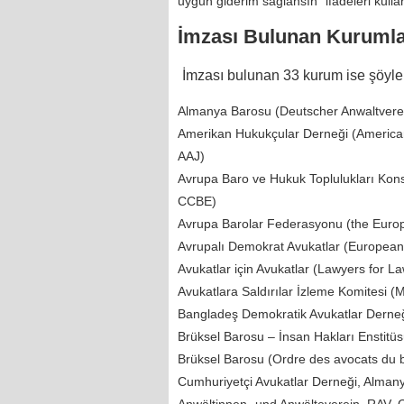
uygun giderim sağlansın” ifadeleri kullan
İmzası Bulunan Kuruml
İmzası bulunan 33 kurum ise şöyle 
Almanya Barosu (Deutscher Anwaltvere
Amerikan Hukukçular Derneği (American 
AAJ)
Avrupa Baro ve Hukuk Toplulukları Kons
CCBE)
Avrupa Barolar Federasyonu (the Euro
Avrupalı Demokrat Avukatlar (Europea
Avukatlar için Avukatlar (Lawyers for L
Avukatlara Saldırılar İzleme Komitesi 
Bangladeş Demokratik Avukatlar Derneğ
Brüksel Barosu – İnsan Hakları Enstitüs
Brüksel Barosu (Ordre des avocats du b
Cumhuriyetçi Avukatlar Derneği, Alman