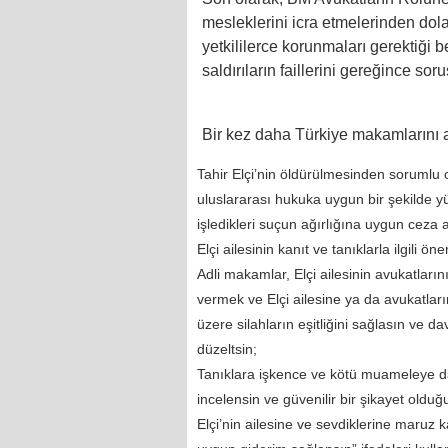
mesleklerini icra etmelerinden dola
yetkililerce korunmaları gerektiği bel
saldırıların faillerini gereğince sor
Bir kez daha Türkiye makamlarını a
Tahir Elçi’nin öldürülmesinden sorumlu o
uluslararası hukuka uygun bir şekilde y
işledikleri suçun ağırlığına uygun ceza a
Elçi ailesinin kanıt ve tanıklarla ilgili 
Adli makamlar, Elçi ailesinin avukatlarını
vermek ve Elçi ailesine ya da avukatla
üzere silahların eşitliğini sağlasın ve d
düzeltsin;
Tanıklara işkence ve kötü muameleye dair
incelensin ve güvenilir bir şikayet oldu
Elçi’nin ailesine ve sevdiklerine maruz k