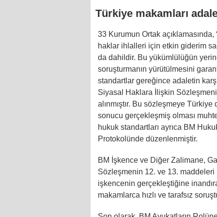
Türkiye makamları adale
33 Kurumun Ortak açıklamasında, “
haklar ihlalleri için etkin giderim
da dahildir. Bu yükümlülüğün yerine g
soruşturmanın yürütülmesini garanti
standartlar gereğince adaletin karş
Siyasal Haklara İlişkin Sözleşmen
alınmıştır. Bu sözleşmeye Türkiye d
sonucu gerçekleşmiş olması muhteme
hukuk standartları ayrıca BM Huku
Protokolünde düzenlenmiştir.
BM İşkence ve Diğer Zalimane, Ga
Sözleşmenin 12. ve 13. maddeleri 
işkencenin gerçekleştiğine inand
makamlarca hızlı ve tarafsız soruşt
Son olarak, BM Avukatların Rolüne