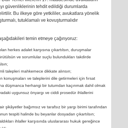
yı güvenliklerinin tehdit edildiği durumlarda
irtilir. Bu ilkeye göre yetkililer, avukatlara yönelik
uşturmalı, tutuklamalı ve kovuşturmalıdır
şağıdakileri temin etmeye çağırıyoruz:
lan herkes adalet karşısına çıkartılsın, duruşmalar
ürütülsün ve sorumlular suçlu bulundukları takdirde
lsın;
önemli talepleri mahkemece dikkate alınsın;
n konuşmaları ve taleplerini dile getirmeleri için fırsat
rına düşmanca herhangi bir tutumdan kaçınmak dahil olmak
avadaki uygunsuz önyargı ve ciddi prosedür ihlallerini
 şikâyetler bağımsız ve tarafsız bir yargı birimi tarafından
ğunun tespiti halinde bu beyanlar dosyadan çıkartılsın;
aldıkları ihlaller karşısında uluslararası hukuk gereğince