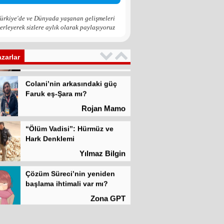
Zona GPT
ürkiye'de ve Dünyada yaşanan gelişmeleri
erleyerek sizlere aylık olarak paylaşıyoruz
Kadına şiddet “Devlet” eliyle
meşrulaştırılıyor
Atilla Yüceak
azarlar
Colani’nin arkasındaki güç
Faruk eş-Şara mı?
Rojan Mamo
“Ölüm Vadisi”: Hürmüz ve
Hark Denklemi
Yılmaz Bilgin
Çözüm Süreci’nin yeniden
başlama ihtimali var mı?
Zona GPT
Kadına şiddet “Devlet” eliyle
meşrulaştırılıyor