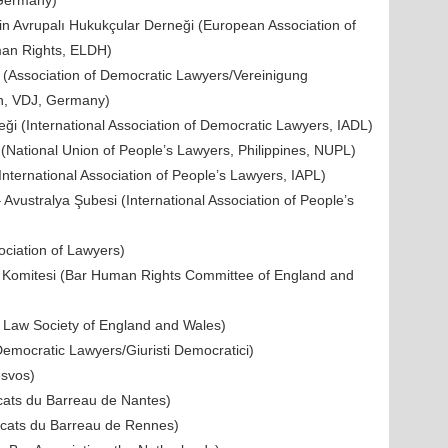
 Germany)
n Avrupalı Hukukçular Derneği (European Association of
an Rights, ELDH)
 (Association of Democratic Lawyers/Vereinigung
en, VDJ, Germany)
ği (International Association of Democratic Lawyers, IADL)
ler (National Union of People’s Lawyers, Philippines, NUPL)
International Association of People’s Lawyers, IAPL)
 Avustralya Şubesi (International Association of People’s
ociation of Lawyers)
rı Komitesi (Bar Human Rights Committee of England and
he Law Society of England and Wales)
Democratic Lawyers/Giuristi Democratici)
esvos)
cats du Barreau de Nantes)
cats du Barreau de Rennes)