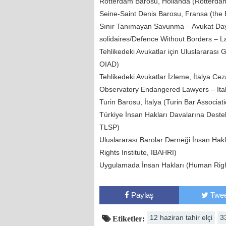
Rotterdam Barosu, Hollanda (Rotterdam
Seine-Saint Denis Barosu, Fransa (the 
Sınır Tanımayan Savunma – Avukat Day
solidaires/Defence Without Borders – L
Tehlikedeki Avukatlar için Uluslararası
OIAD)
Tehlikedeki Avukatlar İzleme, İtalya Cez
Observatory Endangered Lawyers – Ital
Turin Barosu, İtalya (Turin Bar Associatio
Türkiye İnsan Hakları Davalarına Destek
TLSP)
Uluslararası Barolar Derneği İnsan Hakl
Rights Institute, IBAHRI)
Uygulamada İnsan Hakları (Human Rig
Paylaş
Twee
12 haziran tahir elçi
3
Etiketler: