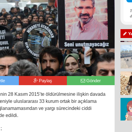
T
d
Y
tle
Paylaş
Gönder
’nin 28 Kasım 2015’te öldürülmesine ilişkin davada
eniyle uluslararası 33 kurum ortak bir açıklama
ağlanamamasından ve yargı sürecindeki ciddi
de edildi.
;