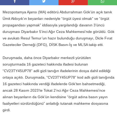
Mezopotamya Ajansı (MA) editörü Abdurrahman Gök’ün açık tanık
Ümit Akbıyık’ın beyanları nedeniyle “örgüt üyesi olmak” ve “örgüt
propagandası yapmak” iddiasıyla yargılandığı davanın 3’üncü
duruşması Diyarbakır 5’inci Ağır Ceza Mahkemesi’nde görüldü. Gök
ve avukatı Resul Temur’un hazır bulunduğu duruşmayı, Dicle Fırat
Gazeteciler Derneği (DFG), DİSK Basın-İş ve MLSA takip etti.
Duruşmada, daha önce Diyarbakır merkezli yürütülen
soruşturmada 16 gazeteci hakkında ifadesi bulunan
“CV23TY45UP78” adli gizli tanığın ifadelerinin dosya dahil edildiği
ortaya açıktı. Duruşmada, “CV23TY45UP78” kod adlı gizli tanığında
16 gazeteci hakkında verdiği ifadelerde Gök’ten bahsetmediği,
ancak 28 Kasım 2023’te Tokat 2’nci Ağır Ceza Mahkemesi’nce
alınan beyanların da Gök’ün kendisine “örgüt adına basın yayın
faaliyetleri sürdürdüğünü” anlattığı tutanak mahkeme dosyasına
girdi.