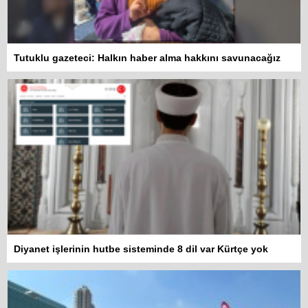
Tutuklu gazeteci: Halkın haber alma hakkını savunacağız
Diyanet işlerinin hutbe sisteminde 8 dil var Kürtçe yok