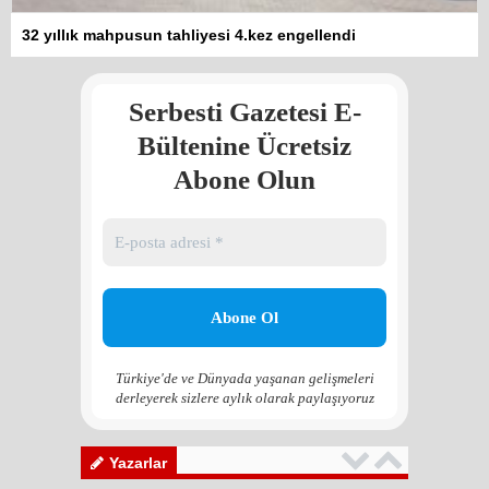
Kadına şiddet “Devlet” eliyle
32 yıllık mahpusun tahliyesi 4.kez engellendi
meşrulaştırılıyor
Atilla Yüceak
Serbesti Gazetesi E-
Colani’nin arkasındaki güç
Faruk eş-Şara mı?
Bültenine Ücretsiz
Rojan Mamo
Abone Olun
“Ölüm Vadisi”: Hürmüz ve
Hark Denklemi
Yılmaz Bilgin
Çözüm Süreci’nin yeniden
başlama ihtimali var mı?
Zona GPT
Türkiye'de ve Dünyada yaşanan gelişmeleri
derleyerek sizlere aylık olarak paylaşıyoruz
Kadına şiddet “Devlet” eliyle
meşrulaştırılıyor
Atilla Yüceak
Yazarlar