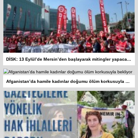
DİSK: 13 Eylül’de Mersin’den başlayarak mitingler yapacağız
Afganistan’da hamile kadınlar doğumu ölüm korkusuyla bekliyor