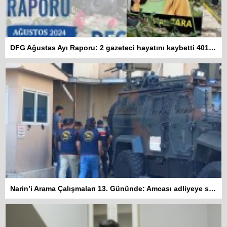
DFG Ağustas Ayı Raporu: 2 gazeteci hayatını kaybetti 401 habere erişim engeli getirildi
Narin’i Arama Çalışmaları 13. Gününde: Amcası adliyeye sevk edildi