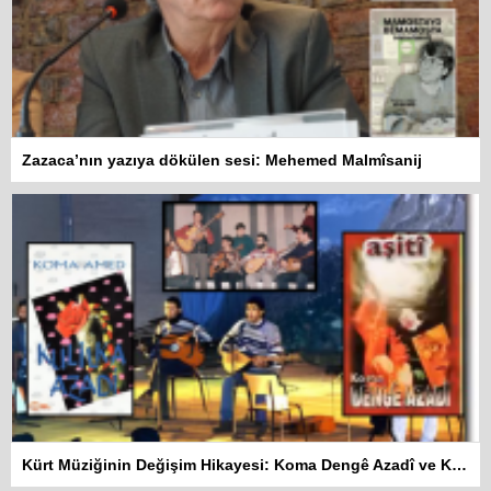
Zazaca’nın yazıya dökülen sesi: Mehemed Malmîsanij
Kürt Müziğinin Değişim Hikayesi: Koma Dengê Azadî ve Koma Amed