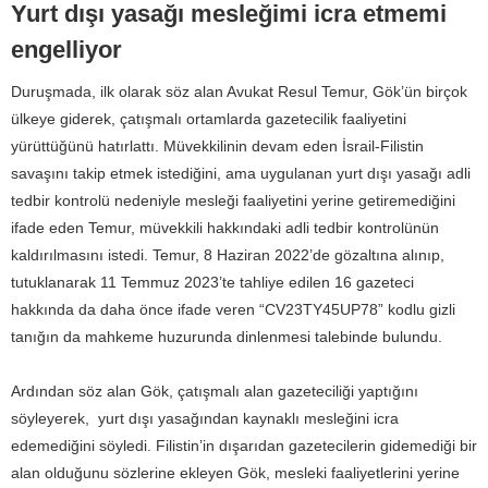
Yurt dışı yasağı mesleğimi icra etmemi
engelliyor
Duruşmada, ilk olarak söz alan Avukat Resul Temur, Gök’ün birçok
ülkeye giderek, çatışmalı ortamlarda gazetecilik faaliyetini
yürüttüğünü hatırlattı. Müvekkilinin devam eden İsrail-Filistin
savaşını takip etmek istediğini, ama uygulanan yurt dışı yasağı adli
tedbir kontrolü nedeniyle mesleği faaliyetini yerine getiremediğini
ifade eden Temur, müvekkili hakkındaki adli tedbir kontrolünün
kaldırılmasını istedi. Temur, 8 Haziran 2022’de gözaltına alınıp,
tutuklanarak 11 Temmuz 2023’te tahliye edilen 16 gazeteci
hakkında da daha önce ifade veren “CV23TY45UP78” kodlu gizli
tanığın da mahkeme huzurunda dinlenmesi talebinde bulundu.
Ardından söz alan Gök, çatışmalı alan gazeteciliği yaptığını
söyleyerek, yurt dışı yasağından kaynaklı mesleğini icra
edemediğini söyledi. Filistin’in dışarıdan gazetecilerin gidemediği bir
alan olduğunu sözlerine ekleyen Gök, mesleki faaliyetlerini yerine