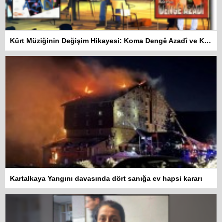
Kürt Müziğinin Değişim Hikayesi: Koma Dengê Azadî ve Koma Amed
Kartalkaya Yangını davasında dört sanığa ev hapsi kararı