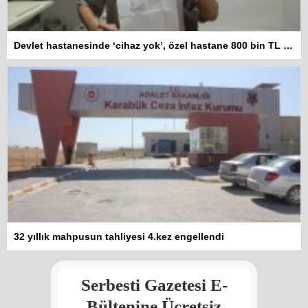
Devlet hastanesinde ‘cihaz yok’, özel hastane 800 bin TL istiyor
Kadına şiddet “Devlet” eliyle
32 yıllık mahpusun tahliyesi 4.kez engellendi
meşrulaştırılıyor
Atilla Yüceak
Serbesti Gazetesi E-
Colani’nin arkasındaki güç
Faruk eş-Şara mı?
Bültenine Ücretsiz