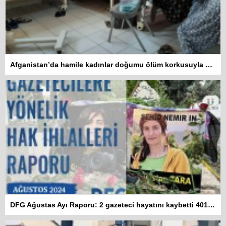
Afganistan’da hamile kadınlar doğumu ölüm korkusuyla bekliyor
DFG Ağustas Ayı Raporu: 2 gazeteci hayatını kaybetti 401 habere erişim engeli getirildi