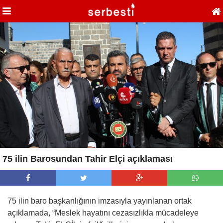
75 ilin Barosundan Tahir Elçi açıklaması
75 ilin baro başkanlığının imzasıyla yayınlanan ortak
açıklamada, “Meslek hayatını cezasızlıkla mücadeleye