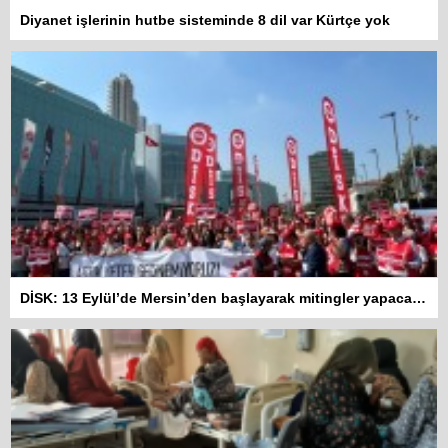
Diyanet işlerinin hutbe sisteminde 8 dil var Kürtçe yok
DİSK: 13 Eylül’de Mersin’den başlayarak mitingler yapacağız