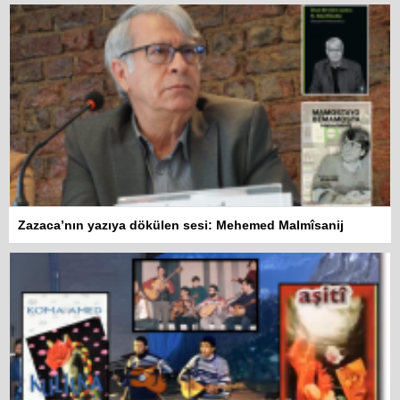
Zazaca’nın yazıya dökülen sesi: Mehemed Malmîsanij