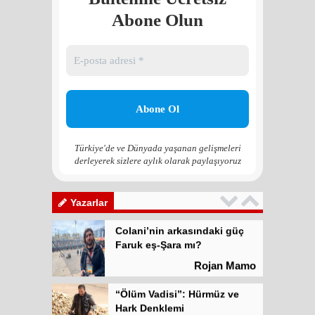
Rojan Mamo
Abone Olun
“Ölüm Vadisi”: Hürmüz ve
Hark Denklemi
Yılmaz Bilgin
Çözüm Süreci’nin yeniden
başlama ihtimali var mı?
Zona GPT
Türkiye'de ve Dünyada yaşanan gelişmeleri
derleyerek sizlere aylık olarak paylaşıyoruz
Kadına şiddet “Devlet” eliyle
meşrulaştırılıyor
Atilla Yüceak
Yazarlar
Colani’nin arkasındaki güç
Faruk eş-Şara mı?
Rojan Mamo
“Ölüm Vadisi”: Hürmüz ve
Hark Denklemi