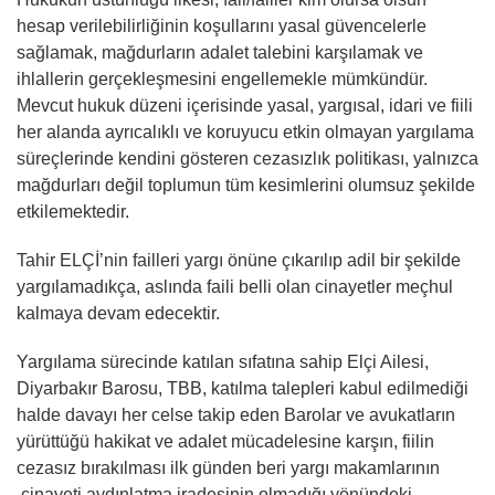
hesap verilebilirliğinin koşullarını yasal güvencelerle
sağlamak, mağdurların adalet talebini karşılamak ve
ihlallerin gerçekleşmesini engellemekle mümkündür.
Mevcut hukuk düzeni içerisinde yasal, yargısal, idari ve fiili
her alanda ayrıcalıklı ve koruyucu etkin olmayan yargılama
süreçlerinde kendini gösteren cezasızlık politikası, yalnızca
mağdurları değil toplumun tüm kesimlerini olumsuz şekilde
etkilemektedir.
Tahir ELÇİ’nin failleri yargı önüne çıkarılıp adil bir şekilde
yargılamadıkça, aslında faili belli olan cinayetler meçhul
kalmaya devam edecektir.
Yargılama sürecinde katılan sıfatına sahip Elçi Ailesi,
Diyarbakır Barosu, TBB, katılma talepleri kabul edilmediği
halde davayı her celse takip eden Barolar ve avukatların
yürüttüğü hakikat ve adalet mücadelesine karşın, fiilin
cezasız bırakılması ilk günden beri yargı makamlarının
cinayeti aydınlatma iradesinin olmadığı yönündeki