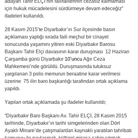
adayan Tahir ELÇİ’nin fail/faillerinin cezasız kalmaması
için hukuk mücadelesini sürdürmeye devam edeceğiz”
ifadeleri kullanıldı.
28 Kasım 2015’te Diyarbakır’ın Sur ilçesinde basın
açıklaması yaptığı sırada faili meçhul bir cinayet
sonucunda yaşamını yitiren eski Diyarbakır Barosu
Başkanı Tahir Elçi davasının karar duruşması 12 Haziran
Çarşamba günü Diyarbakır
10’uncu
Ağır Ceza
Mahkemesi’nde görüldü. Duruşmasında tutuksuz
yargılanan 3 polis memurun beraatine karar verilmesi
üzerine 75 ilin baro başkanlığı tarafından ortak açıklama
yapıldı.
Yapılan ortak açıklamada şu ifadeler kullanıldı;
“Diyarbakır Baro Başkanı Av. Tahir ELÇİ, 28 Kasım 2015
tarihinde, Diyarbakır’ın tarihi simgelerinden olan Dört
Ayaklı Minare’de çatışmalardan kaynaklı yaratılan tahribatı
kamuoyu ile paylaşmak, kültürel mirasa sahip çıkmak,