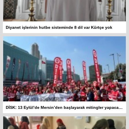
Diyanet işlerinin hutbe sisteminde 8 dil var Kürtçe yok
DİSK: 13 Eylül’de Mersin’den başlayarak mitingler yapacağız