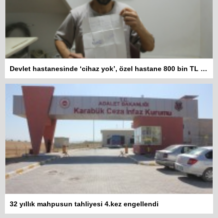
Devlet hastanesinde ‘cihaz yok’, özel hastane 800 bin TL istiyor
Kadına şiddet “Devlet” eliyle
32 yıllık mahpusun tahliyesi 4.kez engellendi
meşrulaştırılıyor