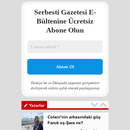
Atilla Yüceak
Serbesti Gazetesi E-
Colani’nin arkasındaki güç
Faruk eş-Şara mı?
Bültenine Ücretsiz
Rojan Mamo
Abone Olun
“Ölüm Vadisi”: Hürmüz ve
Hark Denklemi
Yılmaz Bilgin
Çözüm Süreci’nin yeniden
başlama ihtimali var mı?
Zona GPT
Türkiye'de ve Dünyada yaşanan gelişmeleri
derleyerek sizlere aylık olarak paylaşıyoruz
Kadına şiddet “Devlet” eliyle
meşrulaştırılıyor
Atilla Yüceak
Yazarlar
Colani’nin arkasındaki güç
Faruk eş-Şara mı?