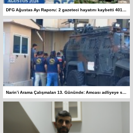
DFG Ağustas Ayı Raporu: 2 gazeteci hayatını kaybetti 401 habere erişim engeli getirildi
Narin’i Arama Çalışmaları 13. Gününde: Amcası adliyeye sevk edildi