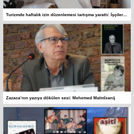
Turizmde haftalık izin düzenlemesi tartışma yarattı: İşçiler 10 gün çalışmadan izin kullanamayacak
Zazaca’nın yazıya dökülen sesi: Mehemed Malmîsanij