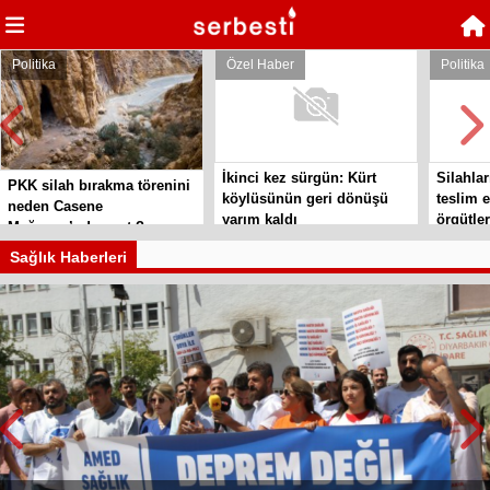
Politika
Özel Haber
Politika
İkinci kez sürgün: Kürt
Silahlar
PKK silah bırakma törenini
köylüsünün geri dönüşü
teslim e
neden Casene
yarım kaldı
örgütler
Mağarası’nda yaptı?
Sağlık Haberleri