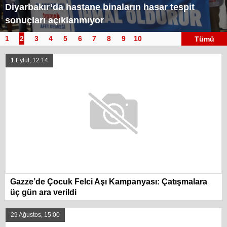
Diyarbakır’da hastane binaların hasar tespit
sonuçları açıklanmıyor
1
2
3
4
5
6
7
8
9
10
Tümü
1 Eylül, 12:14
Gazze’de Çocuk Felci Aşı Kampanyası: Çatışmalara
üç gün ara verildi
29 Ağustos, 15:00