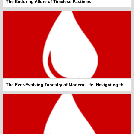
The Enduring Allure of Timeless Pastimes
The Ever-Evolving Tapestry of Modern Life: Navigating the Everyday Wonders