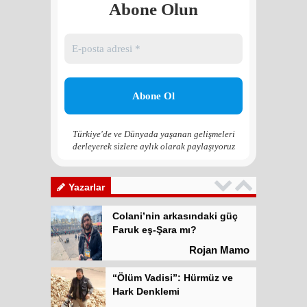
Rojan Mamo
Abone Olun
“Ölüm Vadisi”: Hürmüz ve
Hark Denklemi
Yılmaz Bilgin
Çözüm Süreci’nin yeniden
başlama ihtimali var mı?
Zona GPT
Türkiye'de ve Dünyada yaşanan gelişmeleri
derleyerek sizlere aylık olarak paylaşıyoruz
Kadına şiddet “Devlet” eliyle
meşrulaştırılıyor
Atilla Yüceak
Yazarlar
Colani’nin arkasındaki güç
Faruk eş-Şara mı?
Rojan Mamo
“Ölüm Vadisi”: Hürmüz ve
Hark Denklemi