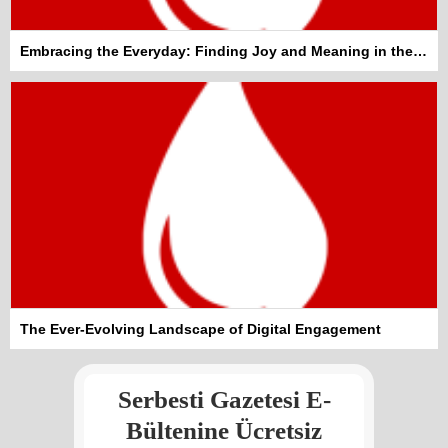
Embracing the Everyday: Finding Joy and Meaning in the Mundane
Kadına şiddet “Devlet” eliyle
The Ever-Evolving Landscape of Digital Engagement
meşrulaştırılıyor
Atilla Yüceak
Serbesti Gazetesi E-
Colani’nin arkasındaki güç
Faruk eş-Şara mı?
Bültenine Ücretsiz