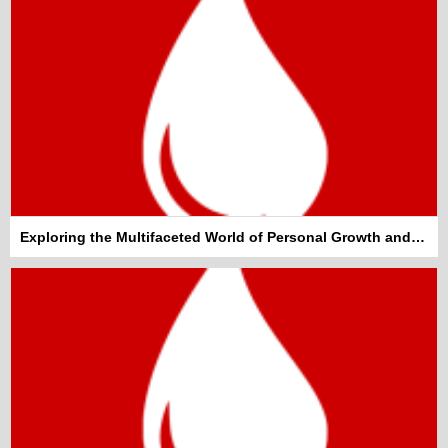
Exploring the Multifaceted World of Personal Growth and Well-being